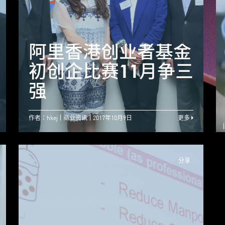
【Jumpstarter专
阿里香港创业者基金
访】机遇就是新的挑
初创企比赛11月争三
战 ── 陈智思
强
作者：hkej
商业资讯
2017年10月9日
更多
分享