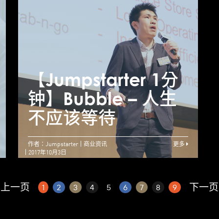
【Jumpstarter 1分
钟】Inovo
Robotics (HK)
【Jumpstarter 1分
【
Limited – 只要去做
钟】Bubble – 人生
梦想就会成真
不应该等待
作者：Jumpstarter
商业资讯
更多
2017年10月3日
上一页
下一页
1
2
3
4
5
6
7
8
9