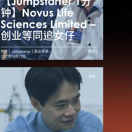
钟】iPharma
【Jumpstarter 1分
【Ju
imited – 母亲肺癌
钟】Novus Life
钟】N
离世 激起创业救人
Sciences Limited –
Scie
梦
创业等同追女仔
创业
作者：Jumpstarter
商业资讯
更多
2017年10月17日
分享