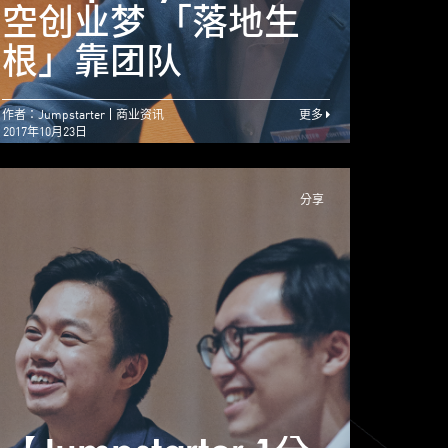
创业过程满足点滴成
空创业梦 「落地生
空创
就
根」靠团队
根」
作者：Jumpstarter
商业资讯
更多
2017年10月23日
分享
Jumpstarter 1分