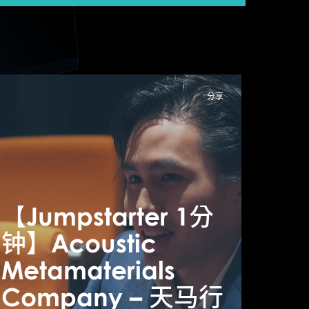
分享
【Jumpstarter 1分
【Ju
钟】Acoustic
钟】A
Jumpstarter 1分
Metamaterials
Meta
】Racefit – 享受
Company – 天马行
Com