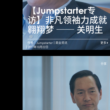
【Jumpstarter专
访】非凡领袖力成就
翱翔梦 ── 关明生
作者：Jumpstarter
商业资讯
更多
2017年10月22日
分享