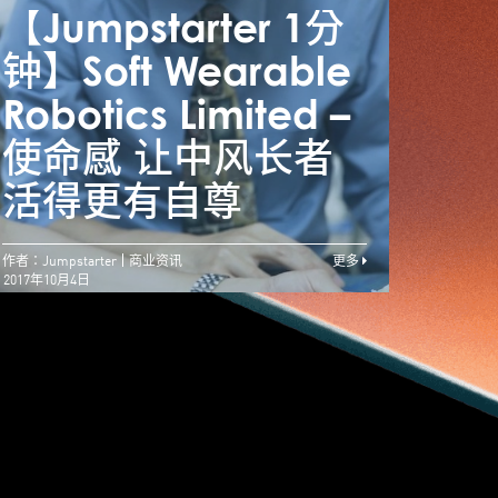
【Jumpstarter 1分
【Ju
钟】Soft Wearable
钟】S
阿里香港创业者基金
Robotics Limited –
Robo
初创企比赛11月争三
使命感 让中风长者
使命
强
活得更有自尊
活得
作者：Jumpstarter
商业资讯
更多
2017年10月4日