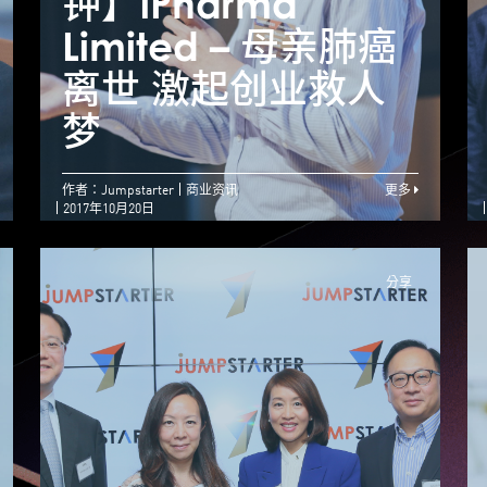
钟】iPharma
【Jumpstarter专
Limited – 母亲肺癌
L
访】非凡领袖力成就
离世 激起创业救人
翱翔梦 ── 关明生
梦
作者：Jumpstarter
商业资讯
更多
2017年10月20日
分享