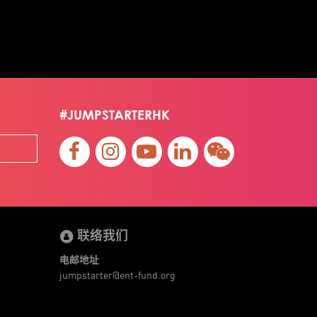
#JUMPSTARTERHK
联络我们
电邮地址
jumpstarter@ent-fund.org