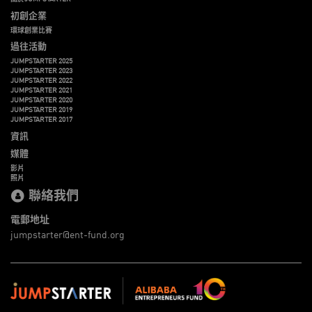
初創企業
環球創業比賽
過往活動
JUMPSTARTER 2025
JUMPSTARTER 2023
JUMPSTARTER 2022
JUMPSTARTER 2021
JUMPSTARTER 2020
JUMPSTARTER 2019
JUMPSTARTER 2017
資訊
媒體
影片
照片
聯絡我們
電郵地址
jumpstarter@ent-fund.org