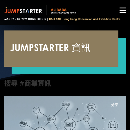
MAR 12 - 13, 2026 HONG KONG |
HALL 5BC, Hong Kong Convention and Exhibition Centre
JUMPSTARTER 資訊
搜尋 #商業資訊
分享