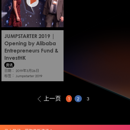
JUMPSTARTER 2019 |
Opening by Alibaba
Entrepreneurs Fund &
InvestHK
资讯
日期：
2019年3月26日
标签：
Jumpstarter 2019
上一页
1
2
3