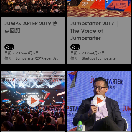
JUMPSTARTER 2019 焦
Jumpstarter 2017 |
点回顾
The Voice of
Jumpstarter
资讯
资讯
日期：
日期：
2019年3月12日
2018年1月23日
标签：
标签：
Jumpstarter/2019/event/startup/investor/corporate
Startups
|
Jumpstarter