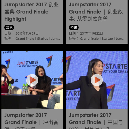
Jumpstarter 2017 创业
Jumpstarter 2017
盛典 Grand Finale
Grand Finale | 创业故
Highlight
事: 从零到独角兽
资讯
资讯
日期：
日期：
2017年11月29日
2017年11月22日
标签：
标签：
Grand finale
|
Startup
|
Jumpstarter
|
Hkcec
Grand finale
|
Startup
|
Jumpstarter
Jumpstarter 2017
Jumpstarter 2017
Grand Finale | 冲出香
Grand Finale | 中国与