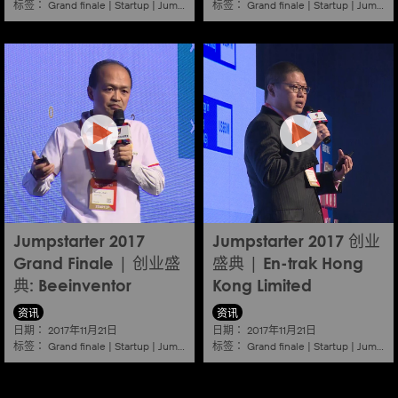
标签：
标签：
Grand finale
|
Startup
|
Jumpstarter
|
Hkcec
Grand finale
|
Startup
|
Jumpstarter
Jumpstarter 2017
Jumpstarter 2017 创业
Grand Finale | 创业盛
盛典 | En-trak Hong
典: Beeinventor
Kong Limited
资讯
资讯
日期：
日期：
2017年11月21日
2017年11月21日
标签：
标签：
Grand finale
|
Startup
|
Jumpstarter
|
Hkcec
Grand finale
|
Startup
|
Jumpstarter