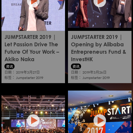
JUMPSTARTER 2019 |
JUMPSTARTER 2019 |
Let Passion Drive The
Opening by Alibaba
Future Of Your Work –
Entrepreneurs Fund &
Akiko Naka
InvestHK
资讯
资讯
日期：
日期：
2019年3月27日
2019年3月26日
标签：
标签：
Jumpstarter 2019
Jumpstarter 2019