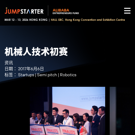
MAR 12 - 13, 2026 HONG KONG |
HALL 5BC, Hong Kong Convention and Exhibition Centre
机械人技术初赛
资讯
日期：
2017年6月6日
标签：
Startups
|
Semi pitch
|
Robotics