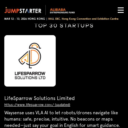
MAR 12 - 13, 2026 HONG KONG |
HALL 5BC, Hong Kong Convention and Exhibition Centre
TOP 30 STARTUPS
LifeSparrow Solutions Limited
https://www.lifesparrow.com/ (updated)
Waysense uses VLA AI to let robots/drones navigate like
humans: safe, precise, intuitive. No beacons or maps
needed—just say your goal in English for smart guidance.