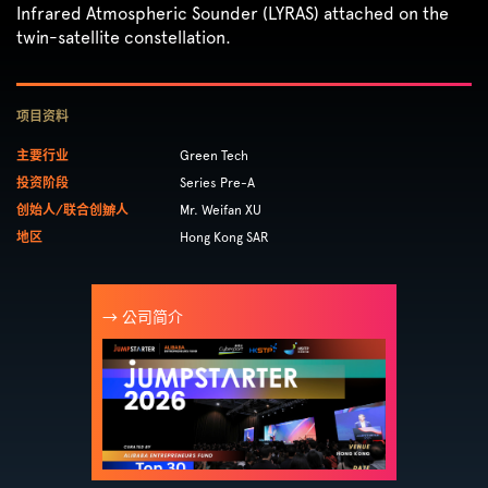
Infrared Atmospheric Sounder (LYRAS) attached on the
twin-satellite constellation.
项目资料
主要行业
Green Tech
投资阶段
Series Pre-A
创始人/联合创辧人
Mr. Weifan XU
地区
Hong Kong SAR
→ 公司简介