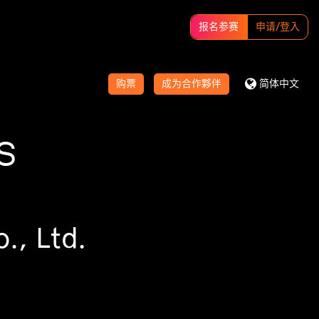
报名参赛
申请/登入
购票
成为合作夥伴
简体中文
S
., Ltd.