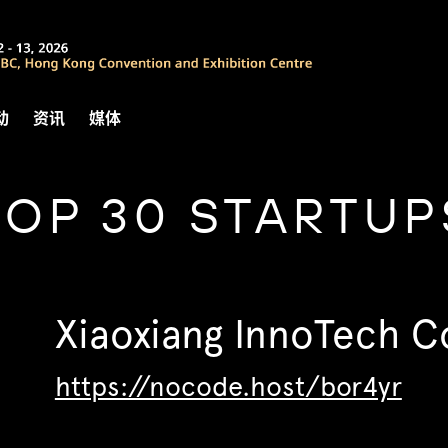
动
资讯
媒体
TOP 30 STARTUP
Xiaoxiang InnoTech Co
https://nocode.host/bor4yr