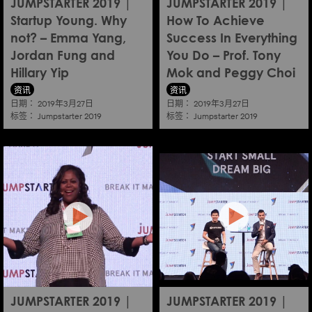
JUMPSTARTER 2019 |
JUMPSTARTER 2019 |
Startup Young. Why
How To Achieve
not? – Emma Yang,
Success In Everything
Jordan Fung and
You Do – Prof. Tony
Hillary Yip
Mok and Peggy Choi
资讯
资讯
日期：
日期：
2019年3月27日
2019年3月27日
标签：
标签：
Jumpstarter 2019
Jumpstarter 2019
JUMPSTARTER 2019 |
JUMPSTARTER 2019 |