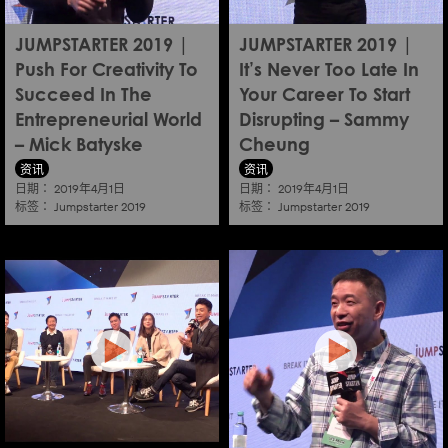
JUMPSTARTER 2019 |
JUMPSTARTER 2019 |
Push For Creativity To
It’s Never Too Late In
Succeed In The
Your Career To Start
Entrepreneurial World
Disrupting – Sammy
– Mick Batyske
Cheung
资讯
资讯
日期：
日期：
2019年4月1日
2019年4月1日
标签：
标签：
Jumpstarter 2019
Jumpstarter 2019