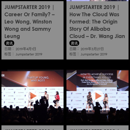
JUMPSTARTER 2019 |
JUMPSTARTER 2019 |
Career Or Family? –
How The Cloud Was
Leo Wong, Winston
Formed: The Origin
Wong and Sammy
Story Of Alibaba
Leung
Cloud – Dr. Wang Jian
资讯
资讯
日期：
日期：
2019年4月1日
2019年3月27日
标签：
标签：
Jumpstarter 2019
Jumpstarter 2019