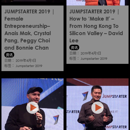
JUMPSTARTER 2019 |
JUMPSTARTER 2019 |
Female
How to ‘Make It’ –
Entrepreneurship–
From Hong Kong To
Anais Mak, Crystal
Silicon Valley – David
Pang, Peggy Choi
Lee
资讯
and Bonnie Chan
日期：
2019年4月1日
资讯
标签：
Jumpstarter 2019
日期：
2019年4月1日
标签：
Jumpstarter 2019