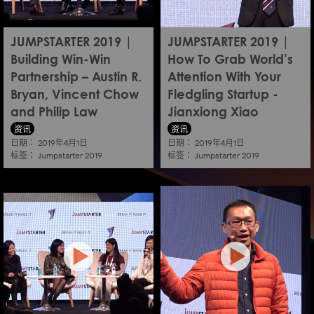
JUMPSTARTER 2019 |
JUMPSTARTER 2019 |
Building Win-Win
How To Grab World’s
Partnership – Austin R.
Attention With Your
Bryan, Vincent Chow
Fledgling Startup -
and Philip Law
Jianxiong Xiao
资讯
资讯
日期：
日期：
2019年4月1日
2019年4月1日
标签：
标签：
Jumpstarter 2019
Jumpstarter 2019