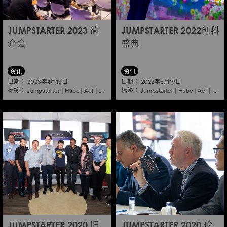
JUMPSTARTER 2023 简
JUMPSTARTER 2022创科
介会
盛典
资讯
资讯
日期：
日期：
2023年4月13日
2022年5月19日
标签：
标签：
Jumpstarter
|
Hsbc
|
Aef
|
Alibaba
|
2023
|
Jumpstarter
Information session
|
Hsbc
|
|
Aef
Shenzhe
|
Aliba
JUMPSTARTER 2020 旧
JUMPSTARTER 2020 伦