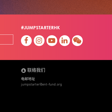
#JUMPSTARTERHK
联络我们
电邮地址
jumpstarter@ent-fund.org