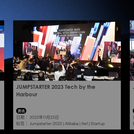
JUMPSTARTER 2023 Tech by the
Harbour
资讯
日期：
2023年11月23日
标签：
Jumpstarter 2023
|
Alibaba
|
Aef
|
Startup