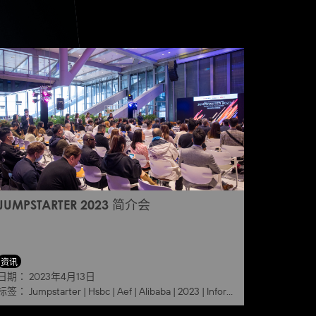
JUMPSTARTER 2023 简介会
资讯
日期：
2023年4月13日
标签：
Jumpstarter
|
Hsbc
|
Aef
|
Alibaba
|
2023
|
Information session
|
She