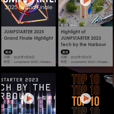
JUMPSTARTER 2025
Highlight of
Grand Finale Highlight
JUMPSTARTER 2023
Tech by the Harbour
资讯
资讯
日期：
日期：
2025年11月18日
2023年11月13日
标签：
标签：
Jumpstarter 2025
|
Alibaba
|
Aef
|
Startup
Jumpstarter 2023
|
Alibaba
|
Ae