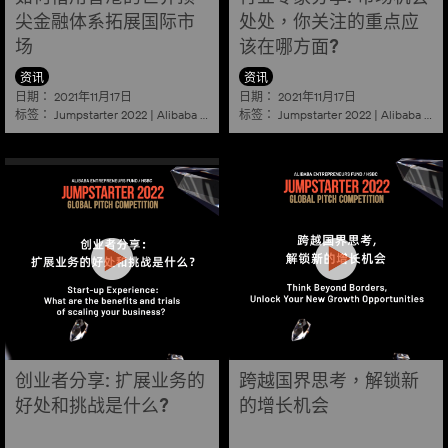
尖金融体系拓展国际市
处处，你关注的重点应
场
该在哪方面?
资讯
资讯
日期：
日期：
2021年11月17日
2021年11月17日
标签：
标签：
Jumpstarter 2022
|
Alibaba
|
Aef
|
Startup
Jumpstarter 2022
|
Alibaba
|
Ae
创业者分享: 扩展业务的
跨越国界思考，解锁新
好处和挑战是什么?
的增长机会