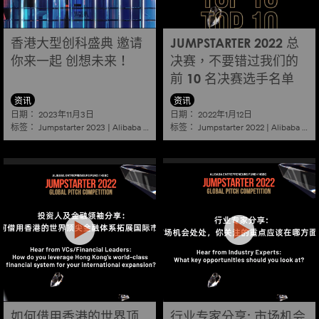
香港大型创科盛典 邀请
JUMPSTARTER 2022 总
你来一起 创想未来！
决赛，不要错过我们的
前 10 名决赛选手名单
资讯
资讯
日期：
日期：
2023年11月3日
2022年1月12日
标签：
标签：
Jumpstarter 2023
|
Alibaba
|
Aef
|
Startup
Jumpstarter 2022
|
Alibaba
|
Ae
如何借用香港的世界顶
行业专家分享: 市场机会