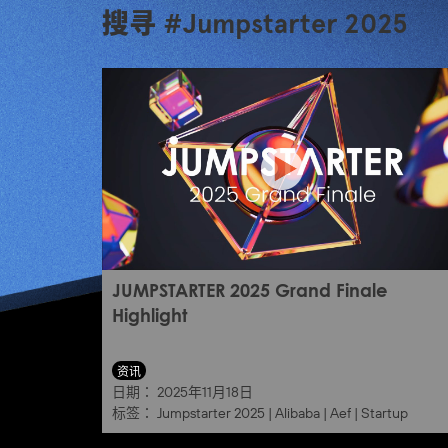
搜寻 #Jumpstarter 2025
JUMPSTARTER 2025 Grand Finale
Highlight
资讯
日期：
2025年11月18日
标签：
Jumpstarter 2025
|
Alibaba
|
Aef
|
Startup