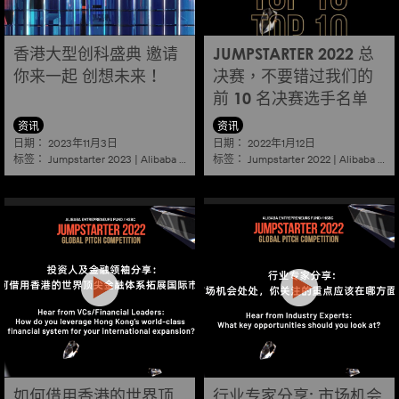
香港大型创科盛典 邀请
JUMPSTARTER 2022 总
你来一起 创想未来！
决赛，不要错过我们的
前 10 名决赛选手名单
资讯
资讯
日期：
日期：
2023年11月3日
2022年1月12日
标签：
标签：
Jumpstarter 2023
|
Alibaba
|
Aef
|
Startup
Jumpstarter 2022
|
Alibaba
|
Ae
如何借用香港的世界顶
行业专家分享: 市场机会