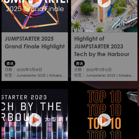
JUMPSTARTER 2025
Highlight of
Grand Finale Highlight
JUMPSTARTER 2023
Tech by the Harbour
资讯
资讯
日期：
日期：
2025年11月18日
2023年11月13日
标签：
标签：
Jumpstarter 2025
|
Alibaba
|
Aef
|
Startup
Jumpstarter 2023
|
Alibaba
|
Ae