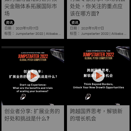
尖金融体系拓展国际市
处处，你关注的重点应
场
该在哪方面?
资讯
资讯
日期：
日期：
2021年11月17日
2021年11月17日
标签：
标签：
Jumpstarter 2022
|
Alibaba
|
Aef
|
Startup
Jumpstarter 2022
|
Alibaba
|
Ae
创业者分享: 扩展业务的
跨越国界思考，解锁新
好处和挑战是什么?
的增长机会