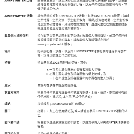
JUMPSTARTER
比賽
是由基金主辦，讓全球的初創企業透過初賽和決賽進行競爭，致使最
終獲獎者獲取投資及現金獎的比賽，以及任何相關的新聞發布會、宣
傳活動或工作坊;
JUMPSTARTER
活動
基金舉辦的系列JUMPSTARTER活動，包括JUMPSTARTER比賽、初創
企業博覽、企業交流、學生創業教育、導師/投資者時間、企業創新教
育及創業研討會等，其目的在於支援青年透過阿里巴巴集團生態體系
完成職涯發展及實現其創業抱負。
收集個人資料聲明
指在閣下提交申請時向閣下提供的收集個人資料聲明，或其任何經修
改並獲得閣下同意的版本，該收集個人資料聲明亦可於
www.jumpstarter.hk
獲取；
場所
指舉辦初賽、決賽，以及與JUMPSTARTER活動有關的任何新聞發布
會、宣傳活動或工作坊的場所;
初賽
指由基金於2023年進行的初賽，其中:
一百名由基金選出的參賽者將進入初賽;
初賽主要向基金及評審團進行網上簡報；及
三十名由基金及評審團選出的參賽者將進入決賽；
赢家
由評判在決賽中挑選的獲獎者;
第三方材料
指源自任何第三方或由任何第三方提供、上傳、傳送、提交或發布的
任何材料、資訊和/或內容(不論任何格式);
網站
指從域名 jumpstarter.hk 前往的網站;
閣下
指閣下，即正在使用網站及/或申請註冊參與JUMPSTARTER活動的人
士;
閣下的申請
指由閣下透過網站提交的申請表，以成為參與JUMPSTARTER活動的參
賽者;
閣下的內容
指第9.1條所給予的定義；