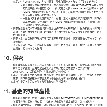
以併入任何JUMPSTARTER內容、翻譯、傳輸和傳送以下內容（「閣下的內容」）：
閣下向基金或其服務供應商，或通過網站或任何與JUMPSTARTER活動有關社
交媒體平臺（以任何形式），或以其它方式與JUMPSTARTER活動有關，或於
JUMPSTARTER活動期間，所提供、上傳、提交或呈交的任何數據、材料、資
訊、商標、貿易名稱或標志；及
由基金或其服務供應商所製作、創造、直播、播放或錄製關於閣下、閣下的
員工及/或閣下的代表的任何與JUMPSTARTER活動有關的照片、圖像、錄
影、視頻及/或音頻檔案。
閣下保證並承諾閣下具有授予第9.1條所述許可所需的所有權利、權力和授權。閣下同
意閣下有責任保護和執行閣下的知識產權，而基金並沒有義務替閣下保護和執行閣下
的知識產權。
閣下同意，並已獲閣下的員工和代表獲取所有相關授權，放棄任何在閣下的內容中的
精神權利。
基金保留自行決定（但將無任何義務）刪除、預先篩選、審查、標記、過濾、修改或
拒絕任何閣下的內容的權利。
10.
保密
閣下理解並同意閣下的內容並不是秘密的，並可能根據第9.1條由基金及其再授許可持
有人分發和披露，並有可能會被公眾所知曉（包括但不限於，當公眾出席
JUMPSTARTER活動或查看任何推廣或營銷材料時）。
基金不會就閣下的內容為閣下負責保密，亦不會對閣下承擔任何責任。在第9.1條的約
束下，閣下有義務確保閣下並沒有向基金提供專有或保密資訊或材料。
為免生疑問，本第10條並不影響收集個人資料聲明。
11.
基金的知識產權
閣下知悉並同意，在閣下和基金之間，有關JUMPSTARTER活動、JUMPSTARTER內容
和網站的所有權利、所有權、利益和知識產權均由基金或其第三許可方擁有。
閣下對JUMPSTARTER活動、網站或JUMPSTARTER內容（不包括您的內容）並不擁有