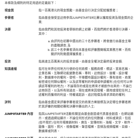
本條款及細則的特定用語的定義如下：
現金獎
指一百萬港元的現金獎勵，由基金自行決定分配給獲獎者；
參賽者
指由基金接受並註冊參與JUMPSTARTER比賽以獲取投資及現金獎的企
業;
決賽
指由我們和其他投資者舉辦的網上初賽，而我們將於香港舉行決賽，
其中：
由評判在初賽中選出的三十名參賽者，將會進行由基金主導
的盡職調查; 及
該三十名參賽者須向本基金和評審團簡報其業務方案，而有
關評判則需選擇獲獎者；
投資
指高達五百萬美元的投资金額，由基金全權決定最終投資金額;
知識產權
指可在世界任何地方行使的任何商標、服務商標、標誌、貿易名稱、
企業名稱、互聯網功能變數名稱、專利、註冊設計、版權、設計權
利、數據庫中的權利、發明、半導體布圖設計權利、專有技術、商業
秘密或任何類似權利，以及該等權利的申請或申請權利 (在任何可以申
請該等權利的地方)，不論現存的或是在將來才被創作出來的，不論已
註冊與否，以及所有就過去、現在或將來因侵權、挪用或侵犯任何上
述權利而獲得的利益、特權或起訴、追討賠償及尋求濟助的權利;
評判
指由基金選定來評審參賽者提交的商業方案競標及決定哪位參賽者將
於其評審的相關初賽和決賽中勝出的人士;
JUMPSTARTER
內容
指與JUMPSTARTER活動有關並由基金創造或代表基金創造，在網站顯
示，或透過網站顯示，不論任何形式的任何數據、材料或資訊，包括
(但不限於) 任何市場推銷材料、廣告、宣傳材料、海報、文字、軟件、
圖像、圖形、照片、視像檔案、聲音檔案、音頻及視頻檔案、目錄、
數據庫或列表。