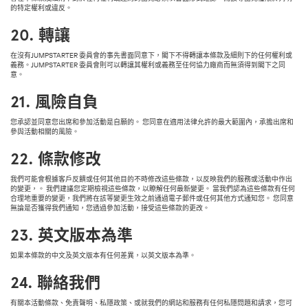
的特定權利或違反。
20.
轉讓
在沒有JUMPSTARTER 委員會的事先書面同意下，閣下不得轉讓本條款及細則下的任何權利或
義務。JUMPSTARTER 委員會則可以轉讓其權利或義務至任何協力廠商而無須得到閣下之同
意。
21.
風險自負
您承認並同意您出席和參加活動是自願的。 您同意在適用法律允許的最大範圍內，承擔出席和
參與活動相關的風險。
22.
條款修改
我們可能會根據客戶反饋或任何其他目的不時修改這些條款，以反映我們的服務或活動中作出
的變更，。 我們建議您定期檢視這些條款，以瞭解任何最新變更。 當我們認為這些條款有任何
合理地重要的變更，我們將在該等變更生效之前通過電子郵件或任何其他方式通知您。 您同意
無論是否獲得我們通知，您透過參加活動，接受這些條款的更改。
23.
英文版本為準
如果本條款的中文及英文版本有任何差異，以英文版本為準。
24.
聯絡我們
有關本活動條款、免責聲明、私隱政策、或就我們的網站和服務有任何私隱問題和請求，您可