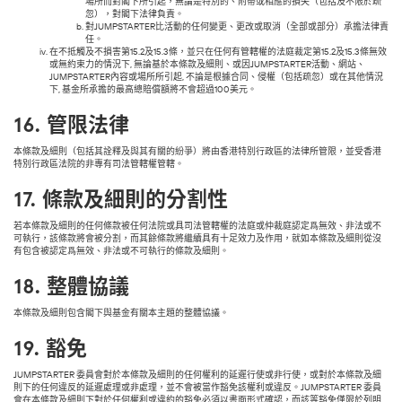
場所而對閣下所引起，無論是特別的、附帶或相應的損失（包括及不限於疏
忽），對閣下法律負責。
對JUMPSTARTER比活動的任何變更、更改或取消（全部或部分）承擔法律責
任。
在不抵觸及不損害第15.2及15.3條，並只在任何有管轄權的法庭裁定第15.2及15.3條無效
或無約束力的情況下, 無論基於本條款及細則、或因JUMPSTARTER活動、網站、
JUMPSTARTER內容或場所所引起, 不論是根據合同、侵權（包括疏忽）或在其他情況
下, 基金所承擔的最高總賠償額將不會超過100美元。
16.
管限法律
本條款及細則（包括其詮釋及與其有關的紛爭）將由香港特別行政區的法律所管限，並受香港
特別行政區法院的非專有司法管轄權管轄。
17.
條款及細則的分割性
若本條款及細則的任何條款被任何法院或具司法管轄權的法庭或仲裁庭認定爲無效、非法或不
可執行，該條款將會被分割，而其餘條款將繼續具有十足效力及作用，就如本條款及細則從沒
有包含被認定爲無效、非法或不可執行的條款及細則。
18.
整體協議
本條款及細則包含閣下與基金有關本主題的整體協議。
19.
豁免
JUMPSTARTER 委員會對於本條款及細則的任何權利的延遲行使或非行使，或對於本條款及細
則下的任何違反的延遲處理或非處理，並不會被當作豁免該權利或違反。JUMPSTARTER 委員
會在本條款及細則下對於任何權利或違約的豁免必須以書面形式確認，而該等豁免僅限於列明