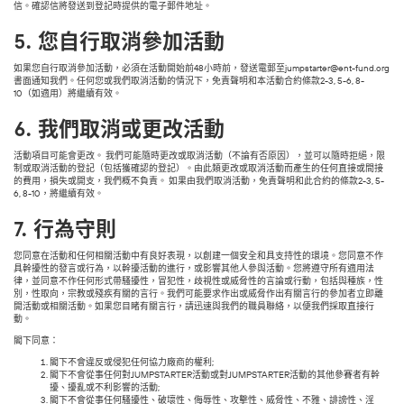
信。確認信將發送到登記時提供的電子郵件地址。
5.
您自行取消參加活動
如果您自行取消參加活動，必須在活動開始前48小時前，發送電郵至jumpstarter@ent-fund.org
書面通知我們。任何您或我們取消活動的情況下，免責聲明和本活動合約條款2-3, 5-6, 8-
10（如適用）將繼續有效。
6.
我們取消或更改活動
活動項目可能會更改。 我們可能隨時更改或取消活動（不論有否原因），並可以隨時拒絕，限
制或取消活動的登記（包括獲確認的登記）。由此類更改或取消活動而產生的任何直接或間接
的費用，損失或開支，我們概不負責。 如果由我們取消活動，免責聲明和此合約的條款2-3, 5-
6, 8-10，將繼續有效。
7.
行為守則
您同意在活動和任何相關活動中有良好表現，以創建一個安全和具支持性的環境。您同意不作
具幹擾性的發言或行為，以幹擾活動的進行，或影響其他人參與活動。您將遵守所有適用法
律，並同意不作任何形式帶騷擾性，冒犯性，歧視性或威脅性的言論或行動，包括與種族，性
別，性取向，宗教或殘疾有關的言行。我們可能要求作出或威脅作出有關言行的參加者立即離
開活動或相關活動。如果您目睹有關言行，請迅速與我們的職員聯絡，以便我們採取直接行
動。
閣下同意：
閣下不會違反或侵犯任何協力廠商的權利;
閣下不會從事任何對JUMPSTARTER活動或對JUMPSTARTER活動的其他參賽者有幹
擾、擾亂或不利影響的活動;
閣下不會從事任何騷擾性、破壞性、侮辱性、攻擊性、威脅性、不雅、誹謗性、淫