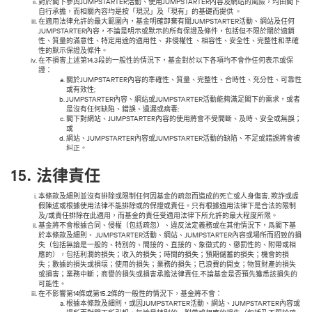
對於閣下參與JUMPSTARTER活動、使用JUMPSTARTER內容及網站的風險，均由閣下
自行承擔，而相關內容均是按「現況」及「現有」的基礎而提供 。
在適用法律允許的最大範圍內，基金明確卸棄有關JUMPSTARTER活動、網站及任何
JUMPSTARTER內容，不論是明示或默示的所有保證及條件，包括但不限於關於適銷
性、質量的滿意性、特定用途的適用性、 非侵權性 、相容性、安全性、完整性和準確
性的默示保證及條件。
在不損害上述第14.3段的一般性的情況下，基金對於以下各項均不會作任何表示或保
證：
關於JUMPSTARTER內容的準確性、質量、完整性、合時性、充分性、可靠性
或有效性;
JUMPSTARTER內容、網站或JUMPSTARTER活動能夠滿足閣下的需求，或者
是沒有任何缺陷、錯誤、遺漏或病毒;
閣下對網站、JUMPSTARTER內容的使用將會不受間斷、及時、安全或無誤；
或
網站、JUMPSTARTER內容或JUMPSTARTER活動的缺陷、不足或錯誤將會被
糾正。
15.
法律責任
本條款及細則並沒有排除或限制任何因基金的疏忽而造成的死亡或人身傷害, 欺詐或虛
假陳述或根據使用法律不能排除或的保證或責任。只有根據適用法律下是合法的限制
及/或責任排除在此適用，而基金的責任受適用法律下所允許的最大程度所限。
基金將不會根據合同、侵權（包括疏忽）、違反法定義務或在其他情況下，爲閣下基
於本條款及細則、 JUMPSTARTER活動、網站、JUMPSTARTER內容或場所而招致的損
失（包括無論是一般的、特別的、間接的、直接的、象徵式的、懲罰性的、附帶或相
應的），包括利潤的損失；收入的損失；時間的損失；預期儲蓄的損失；機會的損
失；數據的損失或損壞；使用的損失；業務的損失；已浪費的開支；物質財產的損失
或損害；業務中斷；商譽的損失或損害承擔法律責任,不論基金是否預先獲悉該損失的
可能性。
在不影響第14條或第15.2條的一般性的情況下，基金將不會：
根據本條款及細則，或因JUMPSTARTER活動、網站、JUMPSTARTER內容或