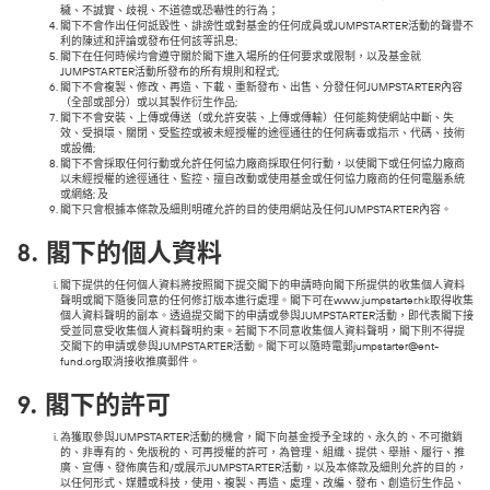
穢、不誠實、歧視、不道德或恐嚇性的行為；
閣下不會作出任何詆毀性、誹謗性或對基金的任何成員或JUMPSTARTER活動的聲譽不
利的陳述和評論或發布任何該等訊息;
閣下在任何時候均會遵守關於閣下進入場所的任何要求或限制，以及基金就
JUMPSTARTER活動所發布的所有規則和程式;
閣下不會複製、修改、再造、下載、重新發布、出售、分發任何JUMPSTARTER內容
（全部或部分）或以其製作衍生作品;
閣下不會安裝、上傳或傳送（或允許安裝、上傳或傳輸）任何能夠使網站中斷、失
效、受損壞、關閉、受監控或被未經授權的途徑通往的任何病毒或指示、代碼、技術
或設備;
閣下不會採取任何行動或允許任何協力廠商採取任何行動，以使閣下或任何協力廠商
以未經授權的途徑通往、監控、擅自改動或使用基金或任何協力廠商的任何電腦系統
或網絡; 及
閣下只會根據本條款及細則明確允許的目的使用網站及任何JUMPSTARTER內容。
8.
閣下的個人資料
閣下提供的任何個人資料將按照閣下提交閣下的申請時向閣下所提供的收集個人資料
聲明或閣下隨後同意的任何修訂版本進行處理。閣下可在www.jumpstarter.hk取得收集
個人資料聲明的副本。透過提交閣下的申請或參與JUMPSTARTER活動，即代表閣下接
受並同意受收集個人資料聲明約束。若閣下不同意收集個人資料聲明，閣下則不得提
交閣下的申請或參與JUMPSTARTER活動。閣下可以隨時電郵jumpstarter@ent-
fund.org取消接收推廣郵件。
9.
閣下的許可
為獲取參與JUMPSTARTER活動的機會，閣下向基金授予全球的、永久的、不可撤銷
的、非專有的、免版稅的、可再授權的許可，為管理、組織、提供、舉辦、履行、推
廣、宣傳、發佈廣告和/或展示JUMPSTARTER活動，以及本條款及細則允許的目的，
以任何形式、媒體或科技，使用、複製、再造、處理、改編、發布、創造衍生作品、