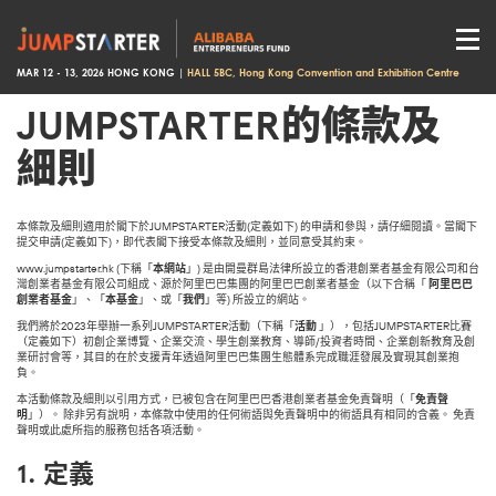
MAR 12 - 13, 2026 HONG KONG |
HALL 5BC, Hong Kong Convention and Exhibition Centre
JUMPSTARTER的條款及
細則
本條款及細則適用於閣下於JUMPSTARTER活動(定義如下) 的申請和參與，請仔細閱讀。當閣下
提交申請(定義如下)，即代表閣下接受本條款及細則，並同意受其約束。
www.jumpstarter.hk (下稱「
本網站
」) 是由開曼群島法律所設立的香港創業者基金有限公司和台
灣創業者基金有限公司組成、源於阿里巴巴集團的阿里巴巴創業者基金（以下合稱「
阿里巴巴
創業者基金
」、「
本基金
」、或「
我們
」等) 所設立的網站。
我們將於2023年舉辦一系列JUMPSTARTER活動（下稱「
活動
」），包括JUMPSTARTER比賽
（定義如下）初創企業博覽、企業交流、學生創業教育、導師/投資者時間、企業創新教育及創
業研討會等，其目的在於支援青年透過阿里巴巴集團生態體系完成職涯發展及實現其創業抱
負。
本活動條款及細則以引用方式，已被包含在阿里巴巴香港創業者基金免責聲明（「
免責聲
明
」）。 除非另有說明，本條款中使用的任何術語與免責聲明中的術語具有相同的含義。 免責
聲明或此處所指的服務包括各項活動。
1.
定義