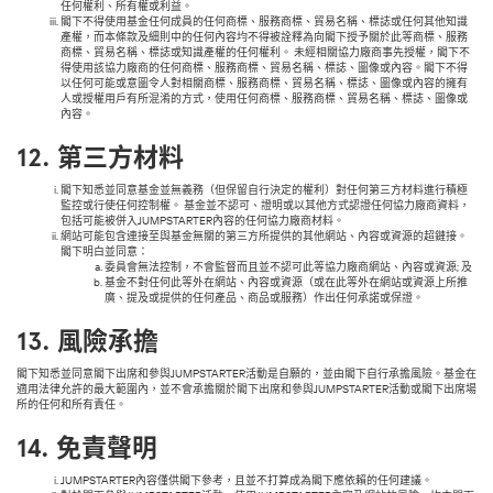
任何權利、所有權或利益。
閣下不得使用基金任何成員的任何商標、服務商標、貿易名稱、標誌或任何其他知識
產權，而本條款及細則中的任何內容均不得被詮釋為向閣下授予關於此等商標、服務
商標、貿易名稱、標誌或知識產權的任何權利。 未經相關協力廠商事先授權，閣下不
得使用該協力廠商的任何商標、服務商標、貿易名稱、標誌、圖像或內容。閣下不得
以任何可能或意圖令人對相關商標、服務商標、貿易名稱、標誌、圖像或內容的擁有
人或授權用戶有所混淆的方式，使用任何商標、服務商標、貿易名稱、標誌、圖像或
內容。
12.
第三方材料
閣下知悉並同意基金並無義務（但保留自行決定的權利）對任何第三方材料進行積極
監控或行使任何控制權。 基金並不認可、證明或以其他方式認證任何協力廠商資料，
包括可能被併入JUMPSTARTER內容的任何協力廠商材料。
網站可能包含連接至與基金無關的第三方所提供的其他網站、內容或資源的超鏈接。
閣下明白並同意：
委員會無法控制，不會監督而且並不認可此等協力廠商網站、內容或資源; 及
基金不對任何此等外在網站、內容或資源（或在此等外在網站或資源上所推
廣、提及或提供的任何產品、商品或服務）作出任何承諾或保證。
13.
風險承擔
閣下知悉並同意閣下出席和參與JUMPSTARTER活動是自願的，並由閣下自行承擔風險。基金在
適用法律允許的最大範圍內，並不會承擔關於閣下出席和參與JUMPSTARTER活動或閣下出席場
所的任何和所有責任。
14.
免責聲明
JUMPSTARTER內容僅供閣下參考，且並不打算成為閣下應依賴的任何建議。