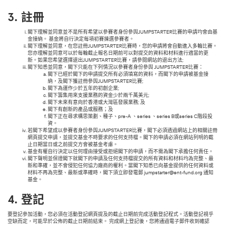
3.
註冊
閣下理解並同意並不是所有希望以參賽者身份參與JUMPSTARTER比賽的申請均會由基
金接納。 基金將自行決定每項初賽揀選參賽者。
閣下理解並同意，在您註冊JUMPSTARTER比賽時，您的申請將會自動進入多輪比賽。
您亦理解並同意可以於每輪截止報名日期前可以對提交的資料和材料進行適當的更
新。如果您希望選擇退出JUMPSTARTER比賽，請參閱網站的退出方法;
閣下知悉並同意，閣下只能在下列情況以參賽者身份參與 JUMPSTARTER比賽：
閣下已經於閣下的申請提交所有必須填寫的資料，而閣下的申請被基金接
納，及閣下獲註冊參與JUMPSTARTER比賽;
閣下為運作少於五年的初創企業;
閣下籌集用來支援業務的資金少於兩千萬美元;
閣下未來有意向於香港或大灣區發展業務; 及
閣下有創新的產品或服務；及
閣下正在尋求構思策劃、種子、pre-A 、series 、series B或series C階段投
資。
若閣下希望成以參賽者身份參與JUMPSTARTER比賽，閣下必須透過網站上的相關註冊
網頁提交申請，並提交基金不時要求的任何支持檔。閣下的申請必須在網站列明的截
止日期當日或之前提交方會被基金考慮。
基金有權自行決定以任何理由接受或拒絕閣下的申請，而不需為閣下承擔任何責任。
閣下聲明並保證閣下就閣下的申請及任何支持檔提交的所有資料和材料均為完整、最
新和準確，並不會侵犯任何協力廠商的權利。當閣下知悉已向基金提供的任何資料或
材料不再為完整、最新或準確時，閣下須立即發電郵
jumpstarter@ent-fund.org
通知
基金。
4.
登記
要登記參加活動，您必須在活動登記網頁提及的截止日期前完成活動登記程式。活動登記視乎
空缺而定，可能早於公佈的截止日期前結束。 完成網上登記後，您將通過電子郵件收到確認