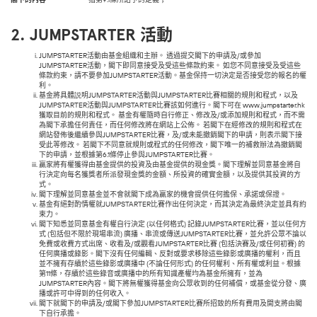
2. JUMPSTARTER
活動
JUMPSTARTER活動由基金組織和主辦。 透過提交閣下的申請及/或參加
JUMPSTARTER活動，閣下即同意接受及受這些條款約束。 如您不同意接受及受這些
條款約束，請不要參加JUMPSTARTER活動。基金保持一切決定是否接受您的報名的權
利。
基金將具體説明JUMPSTARTER活動與JUMPSTARTER比賽相關的規則和程式，以及
JUMPSTARTER活動與JUMPSTARTER比賽該如何進行。閣下可在
www.jumpstarter.hk
獲取目前的規則和程式。 基金有權隨時自行修正、修改及/或添加規則和程式，而不需
為閣下承擔任何責任，而任何修改將在網站上公佈。 若閣下在經修改的規則和程式在
網站發佈後繼續參與JUMPSTARTER比賽，及/或未能撤銷閣下的申請，則表示閣下接
受此等修改。 若閣下不同意就規則或程式的任何修改，閣下唯一的補救辦法為撤銷閣
下的申請，並根據第6.1條停止參與JUMPSTARTER比賽。
贏家將有權獲得由基金提供的投資及由基金提供的現金獎。閣下理解並同意基金將自
行決定向每名獲獎者所派發現金獎的金額、所投資的確實金額，以及提供其投資的方
式。
閣下理解並同意基金並不會就閣下成為贏家的機會提供任何擔保、承諾或保證。
基金有絕對酌情權就JUMPSTARTER比賽作出任何決定，而其決定為最終決定並具有約
束力。
閣下知悉並同意基金有權自行決定 (以任何格式) 記錄JUMPSTARTER比賽，並以任何方
式 (包括但不限於現場串流) 廣播、串流或傳送JUMPSTARTER比賽，並允許公眾不論以
免費或收費方式出席、收看及/或觀看JUMPSTARTER比賽 (包括決賽及/或任何初賽) 的
任何廣播或錄影。閣下沒有任何編輯、反對或要求移除這些錄影或廣播的權利，而且
並不擁有存續於這些錄影或廣播中 (不論任何形式) 的任何權利、所有權或利益。根據
第11條，存續於這些錄音或廣播中的所有知識產權均為基金所擁有，並為
JUMPSTARTER內容。閣下將無權獲得基金向公眾收到的任何補償，或基金從分發、廣
播或許可中得到的任何收入。
閣下就閣下的申請及/或閣下參加JUMPSTARTER比賽所招致的所有費用及開支將由閣
下自行承擔。