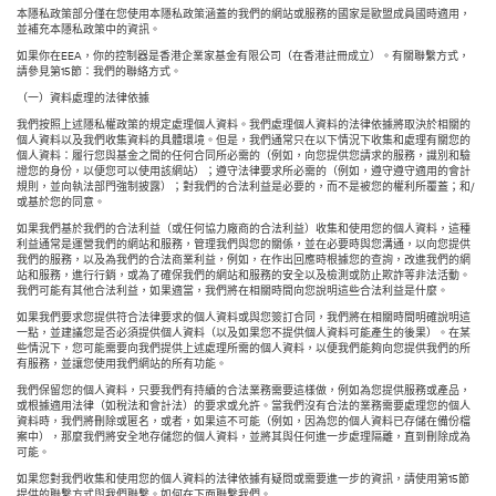
本隱私政策部分僅在您使用本隱私政策涵蓋的我們的網站或服務的國家是歐盟成員國時適用，
並補充本隱私政策中的資訊。
如果你在EEA，你的控制器是香港企業家基金有限公司（在香港註冊成立）。有關聯繫方式，
請參見第15節：我們的聯絡方式。
（一）資料處理的法律依據
我們按照上述隱私權政策的規定處理個人資料。我們處理個人資料的法律依據將取決於相關的
個人資料以及我們收集資料的具體環境。但是，我們通常只在以下情況下收集和處理有關您的
個人資料：履行您與基金之間的任何合同所必需的（例如，向您提供您請求的服務，識別和驗
證您的身份，以便您可以使用該網站）；遵守法律要求所必需的（例如，遵守遵守適用的會計
規則，並向執法部門強制披露）；對我們的合法利益是必要的，而不是被您的權利所覆蓋；和/
或基於您的同意。
如果我們基於我們的合法利益（或任何協力廠商的合法利益）收集和使用您的個人資料，這種
利益通常是運營我們的網站和服務，管理我們與您的關係，並在必要時與您溝通，以向您提供
我們的服務，以及為我們的合法商業利益，例如，在作出回應時根據您的查詢，改進我們的網
站和服務，進行行銷，或為了確保我們的網站和服務的安全以及檢測或防止欺詐等非法活動。
我們可能有其他合法利益，如果適當，我們將在相關時間向您說明這些合法利益是什麼。
如果我們要求您提供符合法律要求的個人資料或與您簽訂合同，我們將在相關時間明確說明這
一點，並建議您是否必須提供個人資料（以及如果您不提供個人資料可能產生的後果）。在某
些情況下，您可能需要向我們提供上述處理所需的個人資料，以便我們能夠向您提供我們的所
有服務，並讓您使用我們網站的所有功能。
我們保留您的個人資料，只要我們有持續的合法業務需要這樣做，例如為您提供服務或產品，
或根據適用法律（如稅法和會計法）的要求或允許。當我們沒有合法的業務需要處理您的個人
資料時，我們將刪除或匿名，或者，如果這不可能（例如，因為您的個人資料已存儲在備份檔
案中），那麼我們將安全地存儲您的個人資料，並將其與任何進一步處理隔離，直到刪除成為
可能。
如果您對我們收集和使用您的個人資料的法律依據有疑問或需要進一步的資訊，請使用第15節
提供的聯繫方式與我們聯繫。如何在下面聯繫我們。