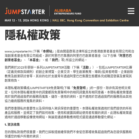
MAR 12 - 13, 2026 HONG KONG |
HALL 5BC, Hong Kong Convention and Exhibition Centre
隱私權政策
www.jumpstarter.hk (下稱「
本網站
」) 是由開曼群島法律所設立的香港創業者基金有限公司和台
灣創業者基金有限公司組成、源於阿里巴巴集團的阿里巴巴創業者基金（以下合稱「
阿里巴巴
創業者基金
」
、「
本基金
」、或「
我們
」等) 所設立的網站。
我們將於2023年舉辦一系列JUMPSTARTER活動（下稱「
活動
」），包括JUMPSTARTER比賽
（定義見條款與細則）初創企業博覽、企業交流、學生創業教育、導師/投資者時間、企業創新
教育及創業研討會等，其目的在於支援青年透過阿里巴巴集團生態體系完成職涯發展及實現其
創業抱負。
本隱私權政策構成JUMPSTARTER免責聲明(下稱「
免責聲明
」)的一部份。除非有其他明文規
定，任何本隱私權政策中的詞彙都與免責聲明中的相同詞彙具有相同意義。本隱私權政策僅適
用於我們透過我們的服務而蒐集、儲存、使用的資料，並不適用於您透過我們的服務而由其他
協力廠商服務所蒐集的資料。
我們尊重隱私的重要性以及保持個人資訊保密的重要性。本隱私權政策適用於我們提供的所有
產品和服務，並規定了我們如何收集、使用和披露與網站使用者有關的資訊。此隱私權政策還
適用於通過移動設備使用網站，無論是通過移動應用程式還是通過移動優化網站。
1.
資訊收集
您的隱私對我們很重要，我們已採取措施確保我們不會從您那裡收集超過我們為您提供服務和
保護您的帳戶所需的資訊：