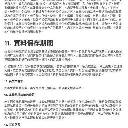
氏和名字、簽名和商業名稱/徽標。針對您的形象的知識產權（包括但不限於任何商標，版權，
宣傳和數據庫權利，以及準備派生作品的權利），您授予基金獨家、全球性、永久、不可撤
銷、無限制、免版稅、可轉讓及完全可再授特許的許可，在基金使用其唯一而絕對的酌情權而
認為合適的情況下，允許基金存儲、使用、重用、編輯、修改、改編、再現、顯示、託管、發
佈、或分發您的形像。您聲明並保證您有權向我們授予此類許可，而不侵犯或違反任何協力廠
商權利。本基金沒有義務向您或您的組織提交任何促銷和其他材料以供批准，或製作，分發或
使用此處授予的任何權利。在法律允許的範圍內，您不可撤銷地無條件放棄在您的圖片中歸屬
的任何和所有道德和類似權利。
11. 資料保存期間
(1) 我們會在我們認為必要或者建議的期間內保存個人資料，且我們會在法律未禁止的最大範圍
內保存此等資料。我們有權自行判斷是否刪除個人資料，因此您應該自行保留您的資料，並且
不應倚賴我們儲存的任何個人資料、內容或其他資訊。
(2) 依相關法規，您有權要求查詢或閱覽、要求我們提供複本、補充或更正、停止蒐集、處理或
利用、或要求我們刪除我們擁有您的部分或全部個人資料。如您就我們擁有哪些關於您的資料
有疑問，請與我們聯繫，而當您的個人資料有變更時也請提供最新資料給我們。
12.
英文本為準
如本免責聲明的中、英文版本有任何歧義，概以英文版本為準。
13.
本隱私權政策的變更
為了因應我們服務的變更，或者依照顧客的意見，或者為了任何其他目的，我們有權隨時修改
本隱私權政策。我們鼓勵您定期檢視我們的隱私權政策來得知我們如何蒐集、儲存以及使用您
的資料。當我們認為任何對於本隱私權政策的修改屬於重要修改，我們會在此等修改生效前通
知您(透過電子郵件或任何其他方式)。您同意當您繼續使用我們的服務時，無論我們有無通知
您，即視為您已對本隱私權政策的變更表示同意。
14.
歐盟訪客