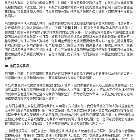
某些個人資料，如您的心理健康狀態、性傾向、醫療紀錄及犯罪紀錄等，在某些司法管轄權領
域被認為屬於「敏感性」資料，相較於其他種類的個人資料受到更高度的管制。我們無意圖蒐
集您的此等敏感性個人資料，且關於您所分享的任何此等敏感性個人資料，您應自行全權負擔
其風險。
請勿提供任何他人的個人資料，除非您有得到授權或相關法律或契約要求您提供，且您同意，
並代理您所提供個人資料的相關人（下稱「
資料主體
」）同意免責聲明以及本隱私權政策。在
提供他人的個人資料前(除了依法律或契約約定允許以外)，您必須使資料主體可以審視前述免責
聲明以及本隱私權政策，並且取得資料主體對於前述免責聲明以及本隱私權政策的書面同意。
當您提供任何他人的個人資料時，您聲明且保證您有被授權提供此等資料，且您在提供此等資
料前已經履行所有前述事項。如果相關法律允許您無須履行前述事項即可提供此等資料，您聲
明且保證您已經遵守此等相關法律，且此等法律允許我們無須採取任何額外步驟即可依本隱私
權政策接受以及揭露此等資料。若您未能遵守此項規定，您同意賠償、辯護並使我們免於任何
損害。
10.
您同意的事項
您明確、自願、且經告知後同意我們進行以下幾項關於為了達成我們的使命以及營運的目的，
或者與此目的直接相關的目的，而揭露您的個人資料的特定活動：
(1) 您同意我們可以國際傳輸及揭露您的個人資料。我們從事的計畫以及活動遍及多個國家。您
同意本基金及收受我們所分享您的個人資料的人（下稱「
收受人
」）可以為了任何為達成我們
的使命以及營運的目的在全球向我們的關係企業、贊助者及合作夥伴、以及任何其他協力廠商
服務提供方揭露及傳輸您的個人資料。
(2) 您同意當發生安全性漏洞時我們可以用電子方式通知您：我們會保護您的個人資料並且避免
此等資料遭到未經授權的存取、揭露或使用。如果我們或任何收受人被要求通報未經授權存取
或其他安全系統入侵紀錄，您同意我們(或他們)依我們(或他們)的正當合理判斷，在被要求時(或
主動)在本網站上公告或透過任何我們所知的您的電子郵件地址通知您。您同意此項對您的通知
視同對您所代理之人的通知，且您同意會轉達此等通知給您所代理之人。
(3) 媒體發放同意：您同意基金、關係企業和其被許可人使用您提供的照片丶數位圖像丶音訊和/
或視頻片段，在任何形式的媒體使用您的形象（定義見下文）以達成促進基金的目的，創業時
刻和/或香港創業。「形象」一詞指的是你個性的全部屬性，包括但不限於你的形象、聲音、姓