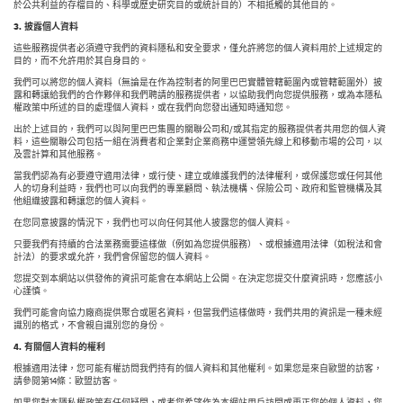
於公共利益的存檔目的、科學或歷史研究目的或統計目的）不相抵觸的其他目的。
3.
披露個人資料
這些服務提供者必須遵守我們的資料隱私和安全要求，僅允許將您的個人資料用於上述規定的
目的，而不允許用於其自身目的。
我們可以將您的個人資料（無論是在作為控制者的阿里巴巴實體管轄範圍內或管轄範圍外）披
露和轉讓給我們的合作夥伴和我們聘請的服務提供者，以協助我們向您提供服務，或為本隱私
權政策中所述的目的處理個人資料，或在我們向您發出通知時通知您。
出於上述目的，我們可以與阿里巴巴集團的關聯公司和/或其指定的服務提供者共用您的個人資
料，這些關聯公司包括一組在消費者和企業對企業商務中運營領先線上和移動市場的公司，以
及雲計算和其他服務。
當我們認為有必要遵守適用法律，或行使、建立或維護我們的法律權利，或保護您或任何其他
人的切身利益時，我們也可以向我們的專業顧問、執法機構、保險公司、政府和監管機構及其
他組織披露和轉讓您的個人資料。
在您同意披露的情況下，我們也可以向任何其他人披露您的個人資料。
只要我們有持續的合法業務需要這樣做（例如為您提供服務）、或根據適用法律（如稅法和會
計法）的要求或允許，我們會保留您的個人資料。
您提交到本網站以供發佈的資訊可能會在本網站上公開。在決定您提交什麼資訊時，您應該小
心謹慎。
我們可能會向協力廠商提供聚合或匿名資料，但當我們這樣做時，我們共用的資訊是一種未經
識別的格式，不會親自識別您的身份。
4.
有關個人資料的權利
根據適用法律，您可能有權訪問我們持有的個人資料和其他權利。如果您是來自歐盟的訪客，
請參閱第14條：歐盟訪客。
如果您對本隱私權政策有任何疑問，或者您希望作為本網站用戶訪問或更正您的個人資料，您