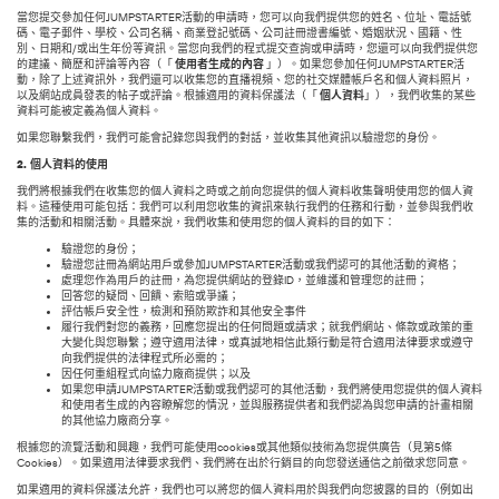
當您提交參加任何JUMPSTARTER活動的申請時，您可以向我們提供您的姓名、位址、電話號
碼、電子郵件、學校、公司名稱、商業登記號碼、公司註冊證書編號、婚姻狀況、國籍、性
別、日期和/或出生年份等資訊。當您向我們的程式提交查詢或申請時，您還可以向我們提供您
的建議、簡歷和評論等內容（「
使用者生成的內容
」）。如果您參加任何JUMPSTARTER活
動，除了上述資訊外，我們還可以收集您的直播視頻、您的社交媒體帳戶名和個人資料照片，
以及網站成員發表的帖子或評論。根據適用的資料保護法（「
個人資料
」），我們收集的某些
資料可能被定義為個人資料。
如果您聯繫我們，我們可能會記錄您與我們的對話，並收集其他資訊以驗證您的身份。
2.
個人資料的使用
我們將根據我們在收集您的個人資料之時或之前向您提供的個人資料收集聲明使用您的個人資
料。這種使用可能包括：我們可以利用您收集的資訊來執行我們的任務和行動，並參與我們收
集的活動和相關活動。具體來說，我們收集和使用您的個人資料的目的如下：
驗證您的身份；
驗證您註冊為網站用戶或參加JUMPSTARTER活動或我們認可的其他活動的資格；
處理您作為用戶的註冊，為您提供網站的登錄ID，並維護和管理您的註冊；
回答您的疑問、回饋、索賠或爭議；
評估帳戶安全性，檢測和預防欺詐和其他安全事件
履行我們對您的義務，回應您提出的任何問題或請求；就我們網站、條款或政策的重
大變化與您聯繫；遵守適用法律，或真誠地相信此類行動是符合適用法律要求或遵守
向我們提供的法律程式所必需的；
因任何重組程式向協力廠商提供；以及
如果您申請JUMPSTARTER活動或我們認可的其他活動，我們將使用您提供的個人資料
和使用者生成的內容瞭解您的情況，並與服務提供者和我們認為與您申請的計畫相關
的其他協力廠商分享。
根據您的流覽活動和興趣，我們可能使用cookies或其他類似技術為您提供廣告（見第5條
Cookies）。如果適用法律要求我們、我們將在出於行銷目的向您發送通信之前徵求您同意。
如果適用的資料保護法允許，我們也可以將您的個人資料用於與我們向您披露的目的（例如出