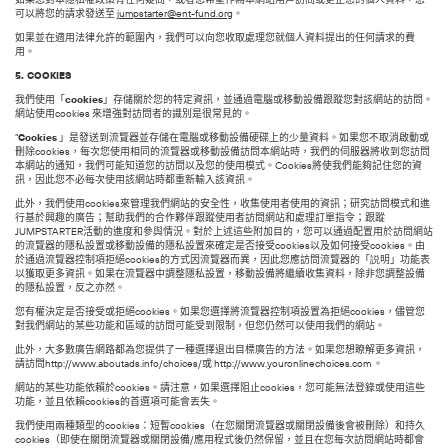
可以將您的請求發送至
jumpstarter@ent-fund.org
。
如果並在適用法律允許的範圍內，我們可以向您收取處理您就個人資料提出的任何請求的費
用。
5. COOKIES
我們使用「
cookies
」存儲關於您的特定資訊，並通過電腦或移動設備跟蹤您對該網站的訪問。
網站使用cookies 來增強對訪問者的識別是很常見的。
“
Cookies
」是發送到流覽器並存儲在電腦或移動設備硬碟上的少量資料。如果您不取消啟動或
刪除cookies，每次您使用相同的流覽器或移動設備訪問本網站時，我們的伺服器將收到您訪問
本網站的通知，我們可能知道您的訪問以及您的使用模式。Cookies將使我們能夠記住您的資
訊，因此您不必每次使用該網站時都重新輸入該資訊。
此外，我們使用cookies來管理我們網站的安全性，收集使用者使用的資訊；研究訪問模式和進
行基於興趣的廣告；幫助我們的合作夥伴跟蹤使用者訪問網站和處理訂單指令；跟蹤
JUMPSTARTER活動的進度和參與情況。對於上述這些附加目的，您可以通過配置用於訪問網站
的流覽器的隱私設置或移動設備的隱私設置來確定是否接受cookies以及如何接受cookies。由
於通過流覽器控制項拒絕cookies的方式因流覽器而異，因此您應訪問流覽器的「説明」功能表
以獲取更多資訊。如果在流覽器中調整隱私設置，移動設備將繼續收集資料，除非您調整設備
的隱私設置，反之亦然。
您有權決定是否接受或拒絕cookies。如果您選擇將流覽器控制項設置為拒絕cookies，儘管您
對我們網站的某些功能和區域的訪問可能受到限制，但您仍然可以使用我們的網站。
此外，大多數廣告網路都為您提供了一種選擇退出目標廣告的方法。如果您想瞭解更多資訊，
請訪問http://www.aboutads.info/choices/或
http://www.youronlinechoices.com
。
網站的某些功能依賴於cookies。請注意，如果選擇阻止cookies，您可能無法登錄或使用這些
功能，並且依賴cookies的首選項可能會丟失。
我們使用兩種類型的cookies：短暫cookies（在您關閉流覽器或關閉設備後會被刪除）和持久
cookies（即使在關閉流覽器或關閉設備/應用程式後仍然保留，並且在您每次訪問網站時都會