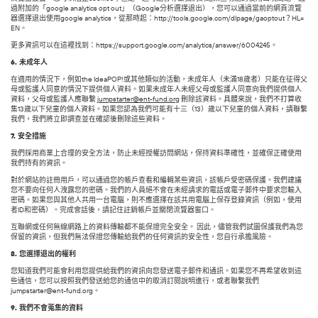
過附加的「google analytics opt out」（Google分析選擇退出），您可以通過當前的網頁流覽
器選擇退出使用google analytics，從那時起：http://tools.google.com/dlpage/gaoptout？HL=
EN。
更多資訊可以在這裡找到：https://support.google.com/analytics/answer/6004245。
6.
未成年人
在適用的情況下，例如the IdeaPOP!或其他類似的活動，未成年人（未滿18歲者）只能在征得父
母或監護人同意的情況下提供個人資料。如果未成年人未經父母或監護人同意向我們提供個人
資料，父母或監護人應聯繫
jumpstarter@ent-fund.org
刪除該資料。具體來說，我們不打算收
集13歲以下兒童的個人資料。如果您認為我們可能有十三（13）歲以下兒童的個人資料，請聯繫
我們，我們將立即調查並在確認後刪除這些資料。
7.
安全措施
我們採用商業上合理的安全方法，防止未經授權訪問網站，保持資料準確性，並確保正確使用
我們持有的資訊。
對於網站的註冊用戶，可以通過您的帳戶查看和編輯某些資訊，該帳戶受密碼保護。我們建議
您不要向任何人洩露您的密碼。我們的人員絕不會在未經請求的電話或電子郵件中要求您輸入
密碼。如果您與其他人共用一台電腦，則不應選擇在該共用電腦上保存登錄資訊（例如，使用
者ID和密碼）。完成會話後，請記住註銷帳戶並關閉流覽器窗口。
互聯網或任何無線網路上的資料傳輸都不能保證完全安全。 因此，儘管我們試圖保護我們為您
保留的資訊，但我們無法保證您傳輸給我們的任何資訊的安全性，您自行承擔風險。
8.
您選擇退出的權利
您知道我們可能會利用您提供給我們的資訊向您發送電子郵件和通訊。如果您不再希望收到這
些通信，您可以按照我們發送給您的通信中的取消訂閱說明進行，或者聯繫我們
jumpstarter@ent-fund.org。
9.
我們不會蒐集的資料