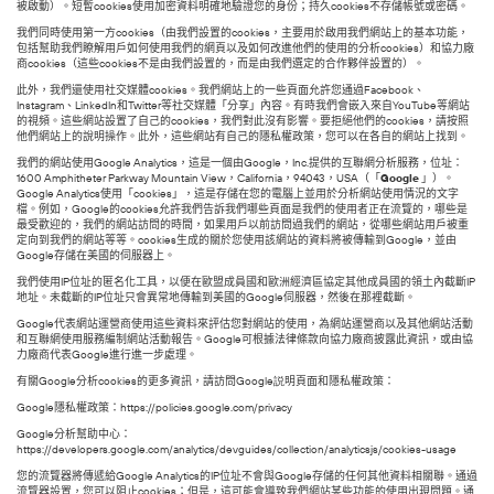
被啟動）。短暫cookies使用加密資料明確地驗證您的身份；持久cookies不存儲帳號或密碼。
我們同時使用第一方cookies（由我們設置的cookies，主要用於啟用我們網站上的基本功能，
包括幫助我們瞭解用戶如何使用我們的網頁以及如何改進他們的使用的分析cookies）和協力廠
商cookies（這些cookies不是由我們設置的，而是由我們選定的合作夥伴設置的）。
此外，我們還使用社交媒體cookies。我們網站上的一些頁面允許您通過Facebook、
Instagram、LinkedIn和Twitter等社交媒體「分享」內容。有時我們會嵌入來自YouTube等網站
的視頻。這些網站設置了自己的cookies，我們對此沒有影響。要拒絕他們的cookies，請按照
他們網站上的說明操作。此外，這些網站有自己的隱私權政策，您可以在各自的網站上找到。
我們的網站使用Google Analytics，這是一個由Google，Inc.提供的互聯網分析服務，位址：
1600 Amphitheter Parkway Mountain View，California，94043，USA（「
Google
」）。
Google Analytics使用「cookies」，這是存儲在您的電腦上並用於分析網站使用情況的文字
檔。例如，Google的cookies允許我們告訴我們哪些頁面是我們的使用者正在流覽的，哪些是
最受歡迎的，我們的網站訪問的時間，如果用戶以前訪問過我們的網站，從哪些網站用戶被重
定向到我們的網站等等。cookies生成的關於您使用該網站的資料將被傳輸到Google，並由
Google存儲在美國的伺服器上。
我們使用IP位址的匿名化工具，以便在歐盟成員國和歐洲經濟區協定其他成員國的領土內截斷IP
地址。未截斷的IP位址只會異常地傳輸到美國的Google伺服器，然後在那裡截斷。
Google代表網站運營商使用這些資料來評估您對網站的使用，為網站運營商以及其他網站活動
和互聯網使用服務編制網站活動報告。Google可根據法律條款向協力廠商披露此資訊，或由協
力廠商代表Google進行進一步處理。
有關Google分析cookies的更多資訊，請訪問Google説明頁面和隱私權政策：
Google隱私權政策：https://policies.google.com/privacy
Google分析幫助中心：
https://developers.google.com/analytics/devguides/collection/analyticsjs/cookies-usage
您的流覽器將傳遞給Google Analytics的IP位址不會與Google存儲的任何其他資料相關聯。通過
流覽器設置，您可以阻止cookies；但是，這可能會導致我們網站某些功能的使用出現問題。通