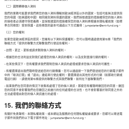
（二）國際轉移個人資料
我們的業務可能要求我們將您的個人資料傳輸到歐洲經濟區以外的國家，包括可能無法提供與
您的母國（如美國和中國）相同級別資料保護的國家。我們採取適當的措施確保您的個人資料
的接收者必須遵守保密義務，並採取適當的措施確保您的個人資料將根據本隱私權政策（如標
準合同條款）受到保護。這些條款的副本可通過以下方式獲得：jumpstarter@ent-fund.org。
（三）您的權利
如果您是歐洲經濟區的居民，您擁有以下資料保護權利，您可以隨時通過使用第15條「我們的
聯絡方式「提供的聯繫方式聯繫我們行使這些權利。
• 訪問、更正、更新或請求刪除個人資料的權利。
• 根據您的合法利益反對我们處理您的個人資訊的權利，以及反對直接行銷的權利。
• 在某些情況下，您有權要求我們限制您個人資訊的處理或要求您個人資訊的可攜性。
• 有權選擇退出我們隨時發送給您的行銷傳播。您可以通過按一下我們發送給您的行銷電子郵件
中的「取消訂閱」或「退出」連結來行使此權利。要選擇退出其他形式的行銷（如郵政行銷或
電話行銷），請使用第15條提供的聯繫方式與我們聯繫。如何在下面聯繫我們。
• 如果我們在您同意的情況下收集和處理了您的個人資訊，那麼您有權隨時撤回您的同意。撤回
您的同意不會影響我們在您撤回之前進行的任何處理的合法性，也不會影響基於除同意之外的
合法處理理由對您的個人資訊進行的處理。
15. 我們的聯絡方式
有關於免責聲明、本隱私權政策、或本網站及服務的任何隱私權疑慮或要求，您都可以寄送電
子郵件到我們的以下電子郵件地址：jumpstarter@ent-fund.org。