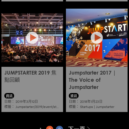
JUMPSTARTER 2019 焦
Jumpstarter 2017 |
點回顧
The Voice of
Jumpstarter
資訊
資訊
日期：
日期：
2019年3月12日
2018年1月23日
標籤：
標籤：
Jumpstarter/2019/event/startup/investor/corporate
Startups
|
Jumpstarter