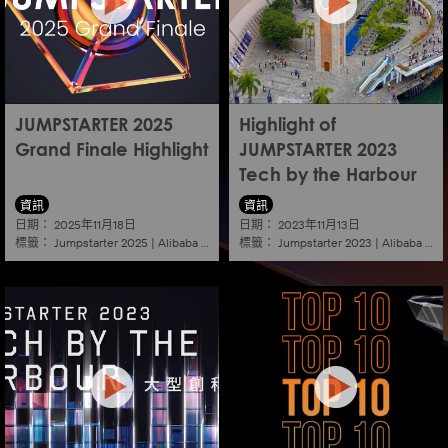
JUMPSTARTER 2025
Highlight of
Grand Finale Highlight
JUMPSTARTER 2023
Tech by the Harbour
資訊
資訊
日期：
日期：
2025年11月18日
2023年11月13日
標籤：
標籤：
Jumpstarter 2025
|
Alibaba
|
Aef
|
Startup
Jumpstarter 2023
|
Alibaba
|
Ae