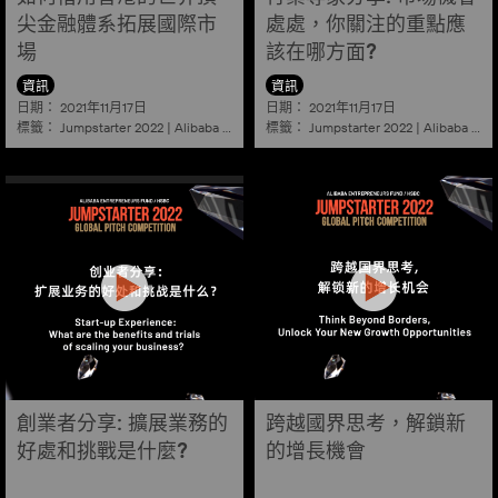
尖金融體系拓展國際市
處處，你關注的重點應
場
該在哪方面?
資訊
資訊
日期：
日期：
2021年11月17日
2021年11月17日
標籤：
標籤：
Jumpstarter 2022
|
Alibaba
|
Aef
|
Startup
Jumpstarter 2022
|
Alibaba
|
Ae
創業者分享: 擴展業務的
跨越國界思考，解鎖新
好處和挑戰是什麼?
的增長機會