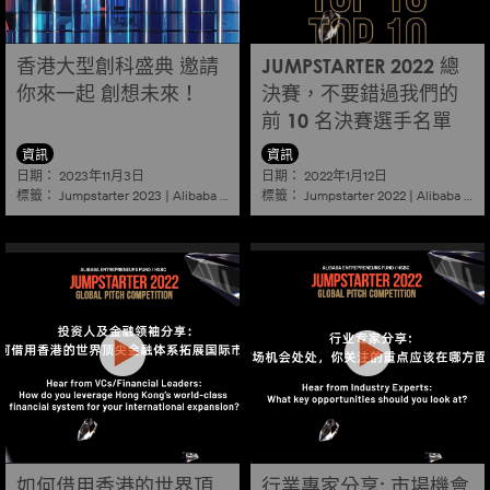
香港大型創科盛典 邀請
JUMPSTARTER 2022 總
你來一起 創想未來！
決賽，不要錯過我們的
前 10 名決賽選手名單
資訊
資訊
日期：
日期：
2023年11月3日
2022年1月12日
標籤：
標籤：
Jumpstarter 2023
|
Alibaba
|
Aef
|
Startup
Jumpstarter 2022
|
Alibaba
|
Ae
如何借用香港的世界頂
行業專家分享: 市場機會