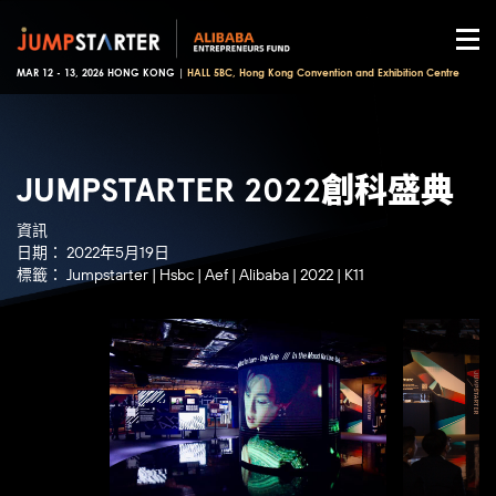
MAR 12 - 13, 2026 HONG KONG |
HALL 5BC, Hong Kong Convention and Exhibition Centre
JUMPSTARTER 2022創科盛典
資訊
日期：
2022年5月19日
標籤：
Jumpstarter
|
Hsbc
|
Aef
|
Alibaba
|
2022
|
K11