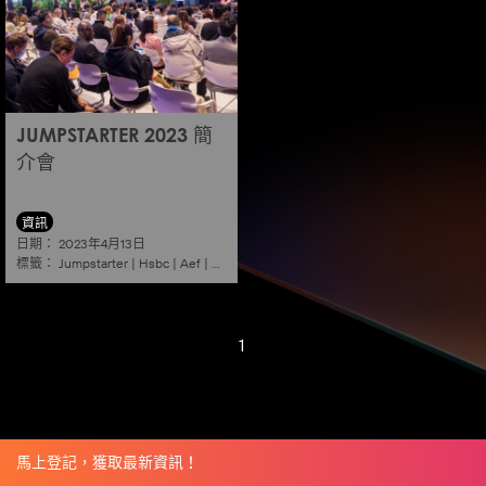
JUMPSTARTER 2023 簡
介會
資訊
日期：
2023年4月13日
標籤：
Jumpstarter
|
Hsbc
|
Aef
|
Alibaba
|
2023
|
Information session
|
Shenzhe
1
馬上登記，獲取最新資訊！