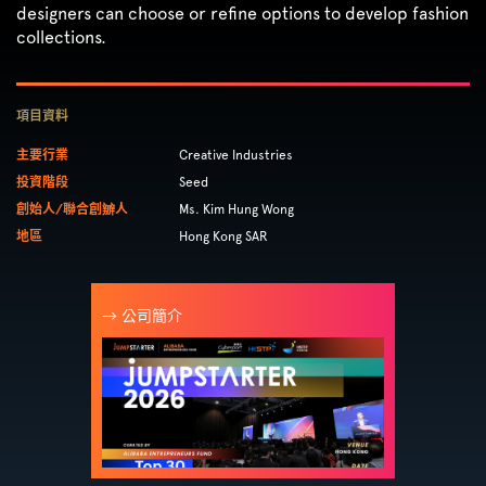
designers can choose or refine options to develop fashion
collections.
項目資料
主要行業
Creative Industries
投資階段
Seed
創始人/聯合創辧人
Ms. Kim Hung Wong
地區
Hong Kong SAR
→ 公司簡介