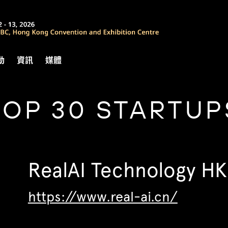
動
資訊
媒體
TOP 30 STARTUP
RealAI Technology HK
https://www.real-ai.cn/