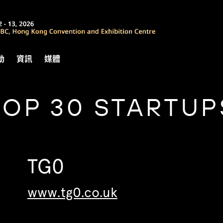
動
資訊
媒體
TOP 30 STARTUP
TG0
www.tg0.co.uk