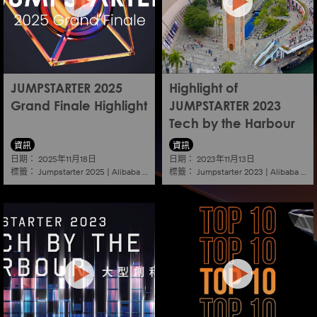
JUMPSTARTER 2025
Highlight of
Grand Finale Highlight
JUMPSTARTER 2023
Tech by the Harbour
資訊
資訊
日期：
日期：
2025年11月18日
2023年11月13日
標籤：
標籤：
Jumpstarter 2025
|
Alibaba
|
Aef
|
Startup
Jumpstarter 2023
|
Alibaba
|
Ae