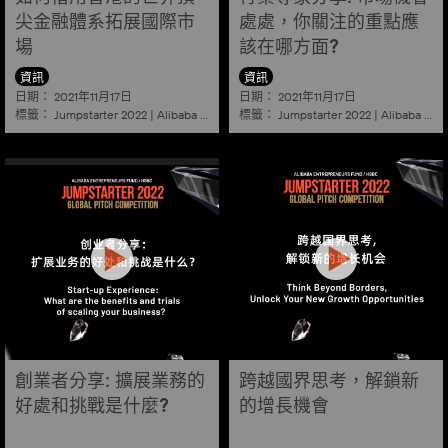
尖金融體系拓展國際市
處處，你關注的重點應
場
該在哪方面?
資訊
資訊
日期：
日期：
2021年11月17日
2021年11月17日
標籤：
標籤：
Jumpstarter 2022
|
Alibaba
|
Aef
|
Startup
Jumpstarter 2022
|
Alibaba
|
Ae
創業者分享: 擴展業務的
跨越國界思考，解鎖新
好處和挑戰是什麼?
的增長機會