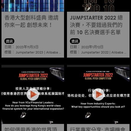
香港大型創科盛典 邀請
JUMPSTARTER 2022 總
你來一起 創想未來！
決賽，不要錯過我們的
前 10 名決賽選手名單
資訊
資訊
日期：
日期：
2023年11月3日
2022年1月12日
標籤：
標籤：
Jumpstarter 2023
|
Alibaba
|
Aef
|
Startup
Jumpstarter 2022
|
Alibaba
|
Ae
如何借用香港的世界頂
行業專家分享: 市場機會