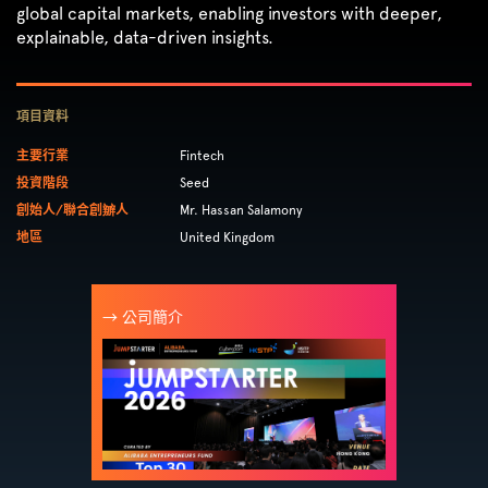
global capital markets, enabling investors with deeper,
explainable, data-driven insights.
項目資料
主要行業
Fintech
投資階段
Seed
創始人/聯合創辧人
Mr. Hassan Salamony
地區
United Kingdom
→ 公司簡介