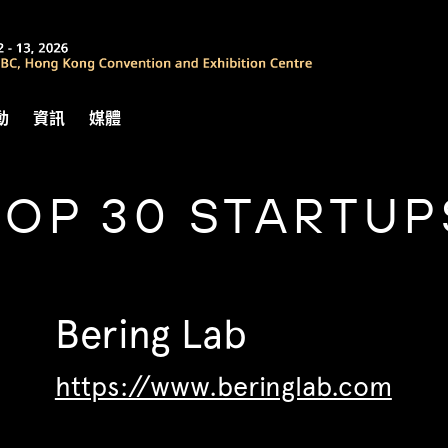
動
資訊
媒體
TOP 30 STARTUP
Bering Lab
https://www.beringlab.com