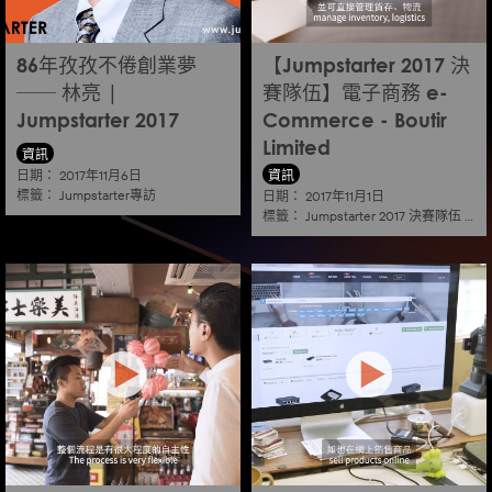
86年孜孜不倦創業夢
【Jumpstarter 2017 決
── 林亮 |
賽隊伍】電子商務 e-
Jumpstarter 2017
Commerce - Boutir
Limited
資訊
日期：
資訊
2017年11月6日
標籤：
日期：
Jumpstarter專訪
2017年11月1日
標籤：
Jumpstarter 2017 決賽隊伍
|
電子