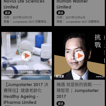
Novus Life Sciences
Human Washer
Limited
Limited
資訊
資訊
日期：
日期：
2017年10月17日
2017年10月16日
標籤：
標籤：
Jumpstarter 2017 決賽隊伍
|
健康老齡化 healthy ageing
Jumpstarter 2017 決賽隊伍
|
健康
【Jumpstarter 2017 決
機遇 就是新的挑戰 ──
賽隊伍】健康老齡化
陳智思 | Jumpstarter
Healthy Ageing -
2017
iPharma Limited
資訊