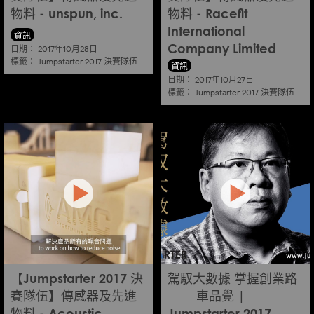
物料 - unspun, inc.
物料 - Racefit
International
資訊
日期：
2017年10月28日
Company Limited
標籤：
Jumpstarter 2017 決賽隊伍
|
傳感器及先進物料
資訊
日期：
2017年10月27日
標籤：
Jumpstarter 2017 決賽隊伍
|
傳
【Jumpstarter 2017 決
駕馭大數據 掌握創業路
賽隊伍】傳感器及先進
── 車品覺 |