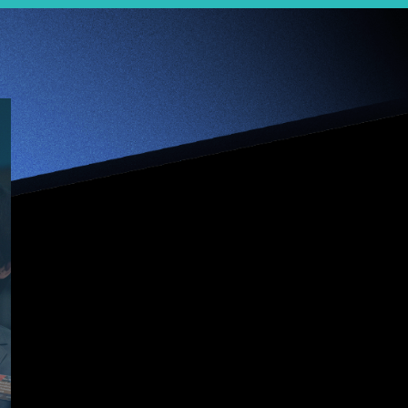
【Jumpstarter 1分
钟】Mad Gaze –