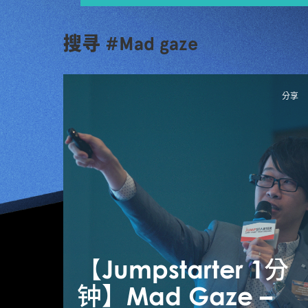
搜寻 #Mad gaze
分享
【Jumpstarter 1分
钟】Mad Gaze –