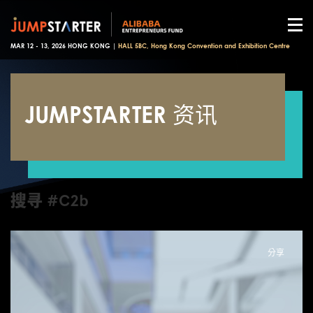
MAR 12 - 13, 2026 HONG KONG |
HALL 5BC, Hong Kong Convention and Exhibition Centre
JUMPSTARTER 资讯
搜寻 #C2b
分享