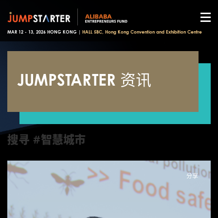
MAR 12 - 13, 2026 HONG KONG |
HALL 5BC, Hong Kong Convention and Exhibition Centre
JUMPSTARTER 资讯
搜寻 #智慧城市
分享