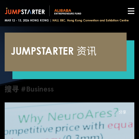
MAR 12 - 13, 2026 HONG KONG |
HALL 5BC, Hong Kong Convention and Exhibition Centre
JUMPSTARTER 资讯
搜寻 #Business
分享