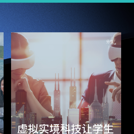
分享
海洋机械清道夫扫垃
圾救生态 港大生组
虚拟实境科技让学生