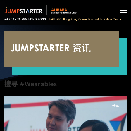
MAR 12 - 13, 2026 HONG KONG |
HALL 5BC, Hong Kong Convention and Exhibition Centre
JUMPSTARTER 资讯
搜寻 #Wearables
分享