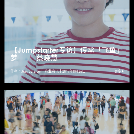
【Jumpstarter专访】传承「飞鱼」
梦 ── 蔡晓慧
作者：Jumpstarter
商业资讯
2017年8月26日
更多
分享