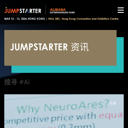
MAR 12 - 13, 2026 HONG KONG |
HALL 5BC, Hong Kong Convention and Exhibition Centre
JUMPSTARTER 资讯
搜寻 #Ai
分享