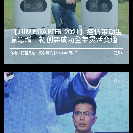
【JUMPSTARTER 2021】疫情带动生
意急增 初创要成功全靠灵活变通
作者：阿里足迹
初创资讯
2021年4月6日
更多
分享