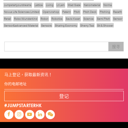
Jumpstartyourdreams
Lattice
Living
Lt Lam
Mad Gaze
Nanomaterial
Norma
Novus Life Sciences Limited
Openvr.shop
Patent
Pitch
Pitch Deck
Pitching
Racefit
Retail
Robo Wunderkind
Robot
Robotics
Savio Kwan
Science
Semi Pitch
Sensor
Sensor&advanced Material
Sensors
Sharing Economy
Sherry Tsai
Sit & Shower
Skiills
Skills
Smart City
Social Commerce
Soft Wearable Robotics Limited
Start Up
Startup
Story
Student
Sustainability
Technology
Teddy Chan
Themills
Tips
搜寻
Travel
Viewider
Vr
Wearables
专家观点
健康老齡化
傳感器
先進物料
全港最大規模創業比賽
創業盛典
嚴震銘
夢想本應翺翔
张柏鸿
智慧城市
朱嘉盈
林亮
楊聖武
機械人技術
电子商务
盛智文
總決賽
线上视频
蔡晓慧
車品覺
關明生
關祖堯
陈龙生
陳子翔
陳智思
電子商務
魏華星
麦天枢
马上登记，获取最新资讯！
登记
#JUMPSTARTERHK