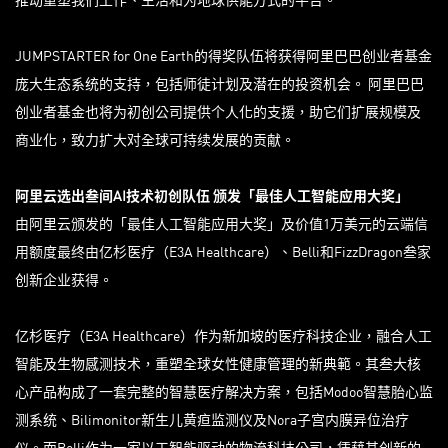
JUMPSTARTER for One Earth的得奖队伍将获得阿里巴巴创业者基金
庞大生态系统的支持，包括师徒计划及潜在的投资机会。 阿里巴巴
创业者基金也将为初创公司提供个人化的支援，助它们扩展规模及
商业化，致力扩大对全球可持续发展的贡献。
阿里云
选出叁间
AI
技术初创队伍
颁发「最佳人工智能应用大奖」
由阿里云颁发的「最佳人工智能应用大奖」及价值1万美元的云端信
用额度最终由亿杉医疗（E3A Healthcare）、Belli和FizzDragon叁家
创新企业获得。
亿杉医疗（E3A Healthcare）作为新加坡的医疗科技企业，融合人工
智能及生物感测技术，重塑全球女性健康管理的新典範。其叁大核
心产品构成了一套完整的智慧医疗解决方案，包括Modoo智慧胎心监
测系统、Bilimonitor新生儿黄疸监测仪及Nora子宫内膜异位治疗
仪。而Belli作为一家以工智能驱动的物流科技公司，凭藉其创新的