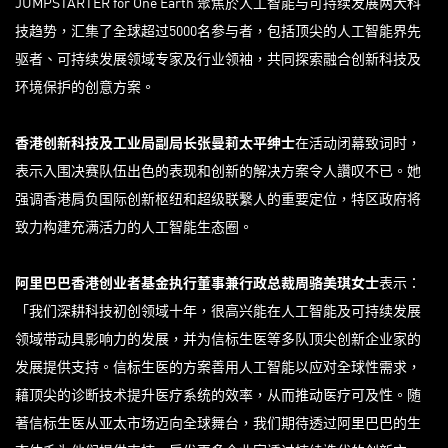
JUMPSTARTER for One Earth 聚焦於人工智能与可持续发展两大科
技趋势，汇集了全球超过5000名参与者，包括顶尖的人工智能界先
驱者、可持续发展领域专家及行业领袖，共同探索融合创新科技及
环境保护的创意方案。
香港创新科技及工业局副局长张曼莉太平绅士
在活动闭幕致词时，
表示入围决赛队伍出色的表现和创新的解决方案令人讚叹不已。她
强调香港肩负国际创新枢纽和超级联繫人的重要定位，特区政府将
致力构建充满活力的人工智能生态圈。
阿里巴巴香港创业者基金执行董事兼行政总裁周骆美琪女士
表示：
「我们深耕科技初创领域十年，很高兴能在人工智能及可持续发展
领域带动具影响力的发展，并为信标生医等多队顶尖创新企业家的
发展提供支持。信标生医的方案善用人工智能以应对全球性需求，
藉顶尖的诊断技术提升医疗系统的效率，从而推动医疗可及性。随
著信标生医从亚太市场迈向全球舞台，我们期待透过阿里巴巴的生