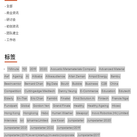
- 全部
- 商业资讯
- 研讨会
- 初创资讯
- 团队建立
- 工作坊
标签
1 Minute
1121
2019
2020
Acoustic Metamaterials Company
Advanced Material
Aef
Ageing
Ai
Alibaba
Alikeaudience
Allan Zeman
Ampd Energy
Bambu
Beeinventor
Bernard Chan
Big Data
Boutir
Bubble
Business
C2B
China
Competition
Cuttingedge Medtech
Danny Yeung
E-Commerce
Education
Edutech
Elderly
En-Trak
Eric Chan
Farm66
Finalist
Find Solution Ai
Fintech
Francis Ngai
Fundpark
Global
Gordon Yen
Grand Finale
Healthy
Healthy Ageing
Hkcec
Hong Kong
Hongkong
Hsbc
Human Washer
Ideapop!
Inovo Robotics (Hk) Limited
Interview
Iot
Ipharma Limited
Joe Kwan
Jumpstarter
Jumpstarter 2020
Jumpstarter 2021
Jumpstarter 2022
Jumpstarter/2019
Jumpstarter/2019/event/startup/investor/corporate
Jumpstarter2017