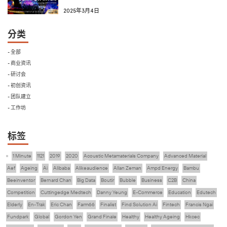
2025年3月4日
分类
- 全部
- 商业资讯
- 研讨会
- 初创资讯
- 团队建立
- 工作坊
标签
1 Minute
1121
2019
2020
Acoustic Metamaterials Company
Advanced Material
Aef
Ageing
Ai
Alibaba
Alikeaudience
Allan Zeman
Ampd Energy
Bambu
Beeinventor
Bernard Chan
Big Data
Boutir
Bubble
Business
C2B
China
Competition
Cuttingedge Medtech
Danny Yeung
E-Commerce
Education
Edutech
Elderly
En-Trak
Eric Chan
Farm66
Finalist
Find Solution Ai
Fintech
Francis Ngai
Fundpark
Global
Gordon Yen
Grand Finale
Healthy
Healthy Ageing
Hkcec