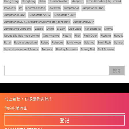
Hong Kong
Hongkong
Hsbc
Human Washer
Ideapop!
Inovo Robotics (Hk) Limited
Interview
Iot
Ipharma Limited
Joe Kwan
Jumpstarter
Jumpstarter 2020
Jumpstarter 2021
Jumpstarter 2022
Jumpstarter/2019
Jumpstarter/2019/event/startup/investor/corporate
Jumpstarter2017
Jumpstartyourdreams
Lattice
Living
Lt Lam
Mad Gaze
Nanomaterial
Norma
Novus Life Sciences Limited
Openvr.shop
Patent
Pitch
Pitch Deck
Pitching
Racefit
Retail
Robo Wunderkind
Robot
Robotics
Savio Kwan
Science
Semi Pitch
Sensor
Sensor&advanced Material
Sensors
Sharing Economy
Sherry Tsai
Sit & Shower
Skiills
Skills
Smart City
Social Commerce
Soft Wearable Robotics Limited
Start Up
Startup
Story
Student
Sustainability
Technology
Teddy Chan
Themills
Tips
搜寻
Travel
Viewider
Vr
Wearables
专家观点
健康老齡化
傳感器
先進物料
全港最大規模創業比賽
創業盛典
嚴震銘
夢想本應翺翔
张柏鸿
智慧城市
朱嘉盈
林亮
楊聖武
機械人技術
电子商务
盛智文
總決賽
线上视频
蔡晓慧
車品覺
關明生
關祖堯
陈龙生
陳子翔
陳智思
電子商務
魏華星
麦天枢
马上登记，获取最新资讯！
登记