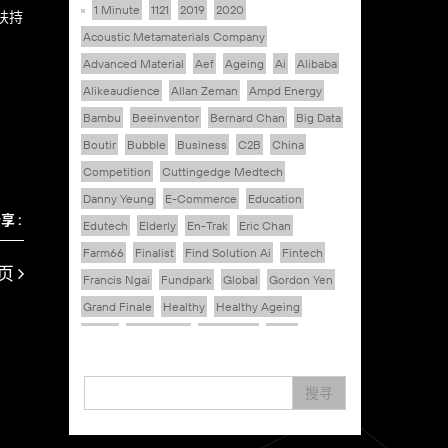
1 Minute
1121
2019
2020
扶持
Acoustic Metamaterials Company
Advanced Material
Aef
Ageing
Ai
Alibaba
Alikeaudience
Allan Zeman
Ampd Energy
Bambu
Beeinventor
Bernard Chan
Big Data
Boutir
Bubble
Business
C2B
China
Competition
Cuttingedge Medtech
Danny Yeung
E-Commerce
Education
享 :
Edutech
Elderly
En-Trak
Eric Chan
Farm66
Finalist
Find Solution Ai
Fintech
页
Francis Ngai
Fundpark
Global
Gordon Yen
Grand Finale
Healthy
Healthy Ageing
Hkcec
Hong Kong
Hongkong
Hsbc
Human Washer
Ideapop!
Inovo Robotics (Hk) Limited
Interview
Iot
搜寻
Ipharma Limited
Joe Kwan
Jumpstarter
Jumpstarter 2020
Jumpstarter 2021