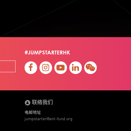
Jumpstarter 2022
Jumpstarter/2019
Jumpstarter/2019/event/startup/investor/corporate
Jumpstarter2017
Jumpstartyourdreams
Lattice
Living
Lt Lam
Mad Gaze
Nanomaterial
Norma
Novus Life Sciences Limited
Openvr.shop
#JUMPSTARTERHK
Patent
Pitch
Pitch Deck
Pitching
Racefit
Retail
Robo Wunderkind
Robot
Robotics
Savio Kwan
Science
Semi Pitch
Sensor
Sensor&advanced Material
Sensors
Sharing Economy
Sherry Tsai
Sit & Shower
Skiills
Skills
Smart City
Social Commerce
联络我们
Soft Wearable Robotics Limited
Start Up
Startup
Story
Student
Sustainability
电邮地址
Technology
Teddy Chan
Themills
Tips
jumpstarter@ent-fund.org
Travel
Viewider
Vr
Wearables
专家观点