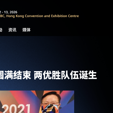
动
资讯
媒体
021圆满结束 两优胜队伍诞生