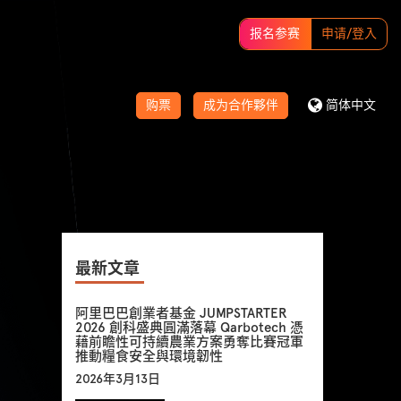
报名参赛
申请/登入
购票
成为合作夥伴
简体中文
最新文章
阿里巴巴創業者基金 JUMPSTARTER
2026 創科盛典圓滿落幕 Qarbotech 憑
藉前瞻性可持續農業方案勇奪比賽冠軍
推動糧食安全與環境韌性
2026年3月13日