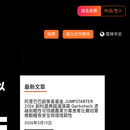
报名参赛
申请/登入
购票
成为合作夥伴
简体中文
以
最新文章
阿里巴巴創業者基金 JUMPSTARTER
2026 創科盛典圓滿落幕 Qarbotech 憑
藉前瞻性可持續農業方案勇奪比賽冠軍
推動糧食安全與環境韌性
2环
2026年3月13日
已诞