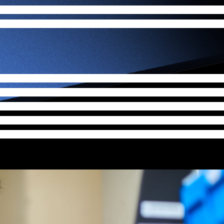
。最后胜出的两队初创，将可获得合共最多400万美元的
投资额
港科技园公司也将会联同阿里巴巴香港创业者基金参与投资，共
届，并继续获得汇丰冠名赞助，除了一如以往继续集中网罗来自金融科
场发展，新增艺术科技及可持续发展两大范畴，期望能回应市场
科技组别的香港初创公司Designie是10强队伍之一，这间
网上程式为不熟悉设计的用家提供方案，改善他们的设计并提出
用实际行动尝试用科技来解决问题，光坐着空想，世界不会因而