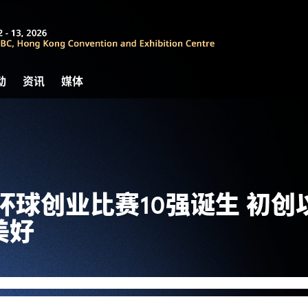
动
资讯
媒体
022环球创业比赛10强诞生 初创
美好
舰活动阿里巴巴创业者基金 / 汇丰 JUMPSTARTER 202
2），至今已进行多场初赛，而从初赛中脱颖而出的10队优秀队伍经