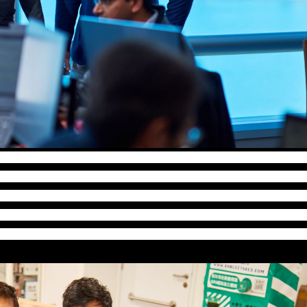
外两队入围10强的队伍，两者均是属于金融科技组别。前者来自马来西亚，建
货及减少浪费，创办人Shayna Teh指出，传统企业会单纯
标，要创新及改变业界，甚至要打破以往的商业惯例，希望能为
保险科技平台，创办人Manuel San Miguel认为创业家不单要
及实践梦想，徒有空想而不去落实，对这个世界没有任何实质意