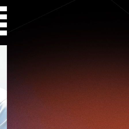
Jumpstarter 2022
Jumpstarter/2019
病毒
Jumpstarter/2019/event/startup/investor/corporate
發的
Jumpstarter2017
Jumpstartyourdreams
氣中
Lattice
Living
Lt Lam
Mad Gaze
力的
Nanomaterial
Norma
Novus Life Sciences Limited
Openvr.shop
Patent
Pitch
Pitch Deck
Pitching
Racefit
Retail
Robo Wunderkind
Robot
Robotics
Savio Kwan
Science
Semi Pitch
Sensor
Sensor&advanced Material
Sensors
Sharing Economy
Sherry Tsai
Sit & Shower
Skiills
Skills
Smart City
Social Commerce
Soft Wearable Robotics Limited
Start Up
Startup
Story
Student
Sustainability
Technology
Teddy Chan
Themills
Tips
Travel
Viewider
Vr
Wearables
专家观点