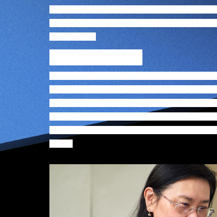
生，将会晋级于3月30及31日期间举行的总决赛
次活动的合作伙伴香港数码港管理有限公司和香
持初创成长。
新增艺术环保范畴
今届JUMPSTARTER 2022昂然踏入第五
先进科技、医疗保健的初创企业，今届更因应市
范畴的创新方案需求，推动科技快速发展。其中艺术
位科大学生组成的初创可说充满年轻活力，透过
建议，几位创办人不约而同认为要改变世界，要
美好。