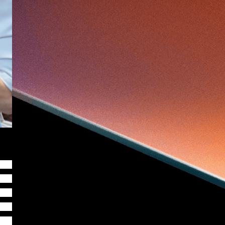
健康老齡化
傳感器
先進物料
全港最大規模創業比賽
創業盛典
嚴震銘
夢想本應翺翔
张柏鸿
智慧城市
朱嘉盈
林亮
楊聖武
機械人技術
电子商务
盛智文
總決賽
线上视频
蔡晓慧
車品覺
關明生
關祖堯
陈龙生
陳子翔
陳智思
電子商務
魏華星
麦天枢
中最
要不
终才
发出
有什