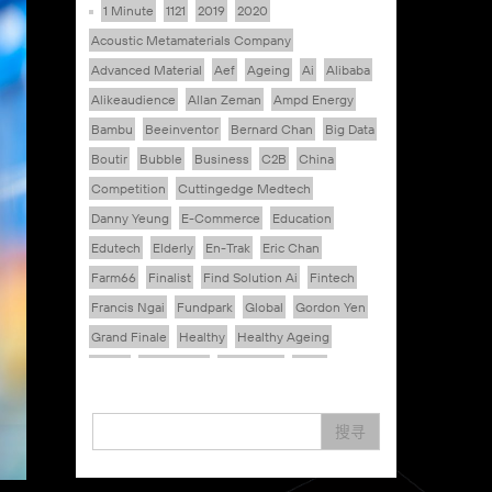
1 Minute
1121
2019
2020
Acoustic Metamaterials Company
Advanced Material
Aef
Ageing
Ai
Alibaba
Alikeaudience
Allan Zeman
Ampd Energy
Bambu
Beeinventor
Bernard Chan
Big Data
Boutir
Bubble
Business
C2B
China
Competition
Cuttingedge Medtech
Danny Yeung
E-Commerce
Education
Edutech
Elderly
En-Trak
Eric Chan
Farm66
Finalist
Find Solution Ai
Fintech
Francis Ngai
Fundpark
Global
Gordon Yen
Grand Finale
Healthy
Healthy Ageing
Hkcec
Hong Kong
Hongkong
Hsbc
Human Washer
Ideapop!
Inovo Robotics (Hk) Limited
Interview
Iot
搜寻
Ipharma Limited
Joe Kwan
Jumpstarter
Jumpstarter 2020
Jumpstarter 2021