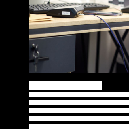
对创业家精神下定义
在疫情仍未明朗之下，医疗保健组别的初创绝对
多初创入围的。在香港注册的VastBiome致
怕失败，过程就像是踏单车，你可以透过不同渠
会懂得驾驭它，因此不要恐惧失败，从中其实有很多学
用于诊断筛查和慢性疾病管理的便携式自助医学