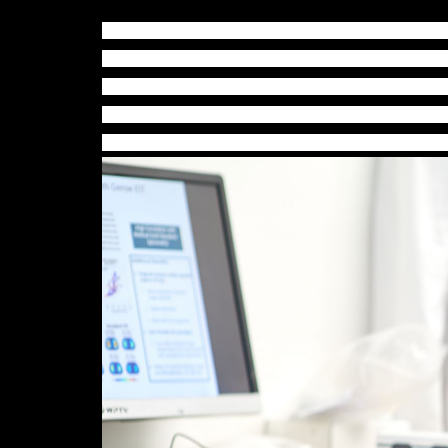
至於可持續發展組別則有兩隊初創入圍10強，來自香港的
納米塗層，創辦人香港理工大學李蓓教授表示，
產品獲得市場認可並得到好評，就感覺到自己能夠幫助
二氧化碳的創新技術，創辦人David Iziko
人組成團隊，共同解決大家均有熱忱的問題，才