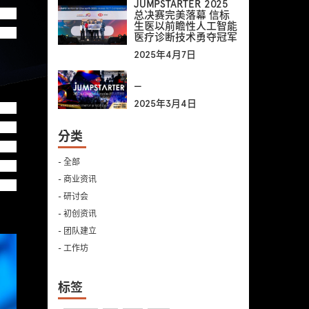
JUMPSTARTER 2025
。是
总决赛完美落幕 信标
生医以前瞻性人工智能
同扶
医疗诊断技术勇夺冠军
2025年4月7日
—
2025年3月4日
技、
对此
分类
由四
- 全部
适切
- 商业资讯
变得
- 研讨会
- 初创资讯
- 团队建立
- 工作坊
标签