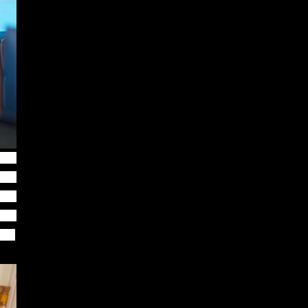
立系
以盈
世界
有愿
义。