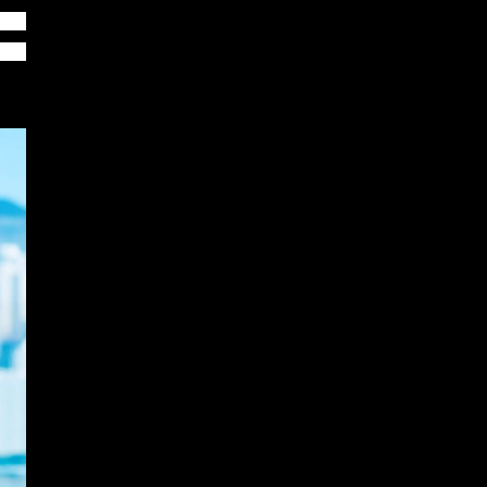
化的
创业