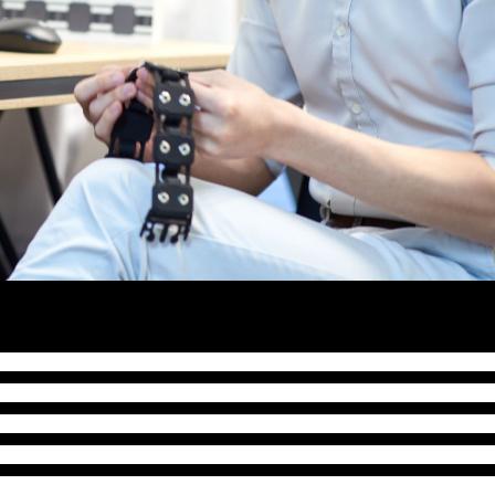
是今届焦点之一，此组别共有三队初创入围10强，是五个组别
力于透过肠道微生物来进行药物研发，三位创办人均认为改变世界就
道知道什么是单车，但你一定要坐上去，不断跌倒及再尝试，最
习的地方。同样来自香港的Gense Technologies，则研
成像，创办人陈柏衡认为如果发明没有令世界变好，大抵也不会