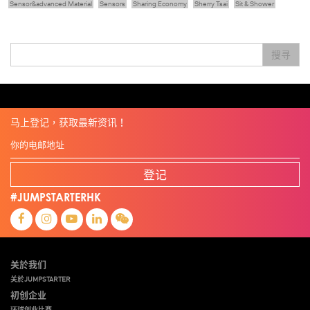
Sensor&advanced Material
Sensors
Sharing Economy
Sherry Tsai
Sit & Shower
Skiills
Skills
Smart City
Social Commerce
Soft Wearable Robotics Limited
Start Up
Startup
Story
Student
Sustainability
Technology
Teddy Chan
Themills
Tips
搜寻
Travel
Viewider
Vr
Wearables
专家观点
健康老齡化
傳感器
先進物料
全港最大規模創業比賽
創業盛典
嚴震銘
夢想本應翺翔
张柏鸿
智慧城市
朱嘉盈
林亮
楊聖武
機械人技術
电子商务
盛智文
總決賽
线上视频
蔡晓慧
車品覺
關明生
關祖堯
陈龙生
陳子翔
陳智思
電子商務
魏華星
麦天枢
马上登记，获取最新资讯！
登记
#JUMPSTARTERHK
关於我们
关於JUMPSTARTER
初创企业
环球创业比赛