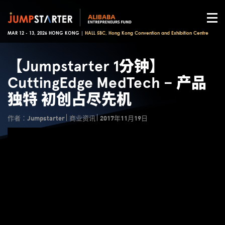
MAR 12 - 13, 2026 HONG KONG |
HALL 5BC, Hong Kong Convention and Exhibition Centre
【Jumpstarter 1分钟】
CuttingEdge MedTech – 产品
独特 初创占尽先机
作者：Jumpstarter
商业资讯
2017年11月19日