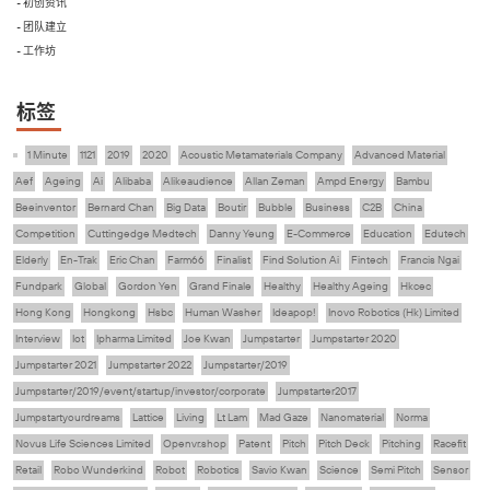
- 初创资讯
- 团队建立
- 工作坊
标签
1 Minute
1121
2019
2020
Acoustic Metamaterials Company
Advanced Material
Aef
Ageing
Ai
Alibaba
Alikeaudience
Allan Zeman
Ampd Energy
Bambu
Beeinventor
Bernard Chan
Big Data
Boutir
Bubble
Business
C2B
China
Competition
Cuttingedge Medtech
Danny Yeung
E-Commerce
Education
Edutech
Elderly
En-Trak
Eric Chan
Farm66
Finalist
Find Solution Ai
Fintech
Francis Ngai
Fundpark
Global
Gordon Yen
Grand Finale
Healthy
Healthy Ageing
Hkcec
Hong Kong
Hongkong
Hsbc
Human Washer
Ideapop!
Inovo Robotics (Hk) Limited
Interview
Iot
Ipharma Limited
Joe Kwan
Jumpstarter
Jumpstarter 2020
Jumpstarter 2021
Jumpstarter 2022
Jumpstarter/2019
Jumpstarter/2019/event/startup/investor/corporate
Jumpstarter2017
Jumpstartyourdreams
Lattice
Living
Lt Lam
Mad Gaze
Nanomaterial
Norma
Novus Life Sciences Limited
Openvr.shop
Patent
Pitch
Pitch Deck
Pitching
Racefit
Retail
Robo Wunderkind
Robot
Robotics
Savio Kwan
Science
Semi Pitch
Sensor