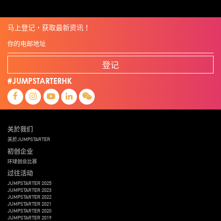
林亮
楊聖武
機械人技術
电子商务
盛智文
總決賽
线上视频
蔡晓慧
車品覺
關明生
關祖堯
陈龙生
陳子翔
陳智思
電子商務
魏華星
麦天枢
马上登记，获取最新资讯！
登记
#JUMPSTARTERHK
关於我们
关於JUMPSTARTER
初创企业
环球创业比赛
过往活动
JUMPSTARTER 2025
JUMPSTARTER 2023
JUMPSTARTER 2022
JUMPSTARTER 2021
JUMPSTARTER 2020
JUMPSTARTER 2019