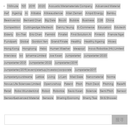
1 Minute
1121
2019
2020
Acoustic Metamaterials Company
Advanced Material
Aef
Ageing
Ai
Alibaba
Alikeaudience
Allan Zeman
Ampd Energy
Bambu
Beeinventor
Bernard Chan
Big Data
Boutir
Bubble
Business
C2B
China
Competition
Cuttingedge Medtech
Danny Yeung
E-Commerce
Education
Edutech
Elderly
En-Trak
Eric Chan
Farm66
Finalist
Find Solution Ai
Fintech
Francis Ngai
Fundpark
Global
Gordon Yen
Grand Finale
Healthy
Healthy Ageing
Hkcec
Hong Kong
Hongkong
Hsbc
Human Washer
Ideapop!
Inovo Robotics (Hk) Limited
Interview
Iot
Ipharma Limited
Joe Kwan
Jumpstarter
Jumpstarter 2020
Jumpstarter 2021
Jumpstarter 2022
Jumpstarter/2019
Jumpstarter/2019/event/startup/investor/corporate
Jumpstarter2017
Jumpstartyourdreams
Lattice
Living
Lt Lam
Mad Gaze
Nanomaterial
Norma
Novus Life Sciences Limited
Openvr.shop
Patent
Pitch
Pitch Deck
Pitching
Racefit
Retail
Robo Wunderkind
Robot
Robotics
Savio Kwan
Science
Semi Pitch
Sensor
Sensor&advanced Material
Sensors
Sharing Economy
Sherry Tsai
Sit & Shower
Skiills
Skills
Smart City
Social Commerce
Soft Wearable Robotics Limited
Start Up
Startup
Story
Student
Sustainability
Technology
Teddy Chan
Themills
Tips
搜寻
Travel
Viewider
Vr
Wearables
专家观点
健康老齡化
傳感器
先進物料
全港最大規模創業比賽
創業盛典
嚴震銘
夢想本應翺翔
张柏鸿
智慧城市
朱嘉盈