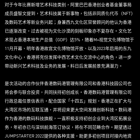
对于今年比赛新增艺术科技类别，阿里巴巴香港创业者基金董事局
成员盛智文提到，艺术科技属于新事物，包括非同质化代币（NFT）
及数码艺术等新业务兴起；身兼西九文化区荣誉顾问的他认为香港
已逐渐改变，过去被视为文化沙漠的刻板印象亦不复存在。文化艺
术现占香港本地生产总值（GDP）达5%，随着M+视觉文化博物馆于
11月开幕、明年香港故宫文化博物馆开放、以及2023年启用的东九
文化中心，香港将充份发挥中西艺术文化交流中心的角色，进一步
带动新兴艺术科技及业务的发展，料日后发展前景充满潜力。
是次活动的合作伙伴香港数码港管理有限公司和香港科技园公司也
将会参与联合投资，共同扶持初创成长。香港数码港管理有限公司
行政总裁任景信表示，配合国家「十四五」规划，香港正在扩大与
大湾区市场的互联互通，并将迎来更大空间发展创新科技。数码港
作为香港的数码科技旗舰，一直积极支持初创企业到大湾区拓展业
务，年初亦已与深圳前海签订协议，将在不同范畴合作。期望透过
JUMPSTARTER 2022提供的各种支援，助更多初创项目对接内地资