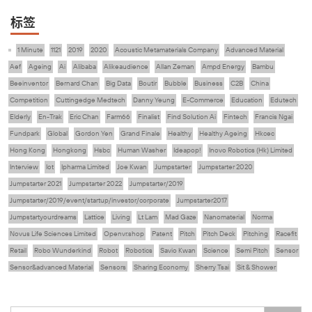
标签
1 Minute
1121
2019
2020
Acoustic Metamaterials Company
Advanced Material
Aef
Ageing
Ai
Alibaba
Alikeaudience
Allan Zeman
Ampd Energy
Bambu
Beeinventor
Bernard Chan
Big Data
Boutir
Bubble
Business
C2B
China
Competition
Cuttingedge Medtech
Danny Yeung
E-Commerce
Education
Edutech
Elderly
En-Trak
Eric Chan
Farm66
Finalist
Find Solution Ai
Fintech
Francis Ngai
Fundpark
Global
Gordon Yen
Grand Finale
Healthy
Healthy Ageing
Hkcec
Hong Kong
Hongkong
Hsbc
Human Washer
Ideapop!
Inovo Robotics (Hk) Limited
Interview
Iot
Ipharma Limited
Joe Kwan
Jumpstarter
Jumpstarter 2020
Jumpstarter 2021
Jumpstarter 2022
Jumpstarter/2019
Jumpstarter/2019/event/startup/investor/corporate
Jumpstarter2017
Jumpstartyourdreams
Lattice
Living
Lt Lam
Mad Gaze
Nanomaterial
Norma
Novus Life Sciences Limited
Openvr.shop
Patent
Pitch
Pitch Deck
Pitching
Racefit
Retail
Robo Wunderkind
Robot
Robotics
Savio Kwan
Science
Semi Pitch
Sensor
Sensor&advanced Material
Sensors
Sharing Economy
Sherry Tsai
Sit & Shower
Skiills
Skills
Smart City
Social Commerce
Soft Wearable Robotics Limited
Start Up
Startup
Story
Student
Sustainability
Technology
Teddy Chan
Themills
Tips