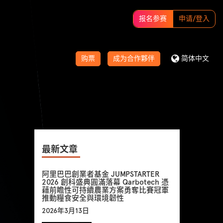
报名参赛
申请/登入
购票
成为合作夥伴
简体中文
最新文章
阿里巴巴創業者基金 JUMPSTARTER
2026 創科盛典圓滿落幕 Qarbotech 憑
藉前瞻性可持續農業方案勇奪比賽冠軍
推動糧食安全與環境韌性
2026年3月13日