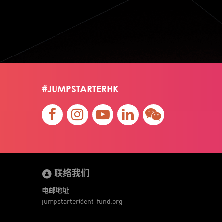
Jumpstarter 2022
Jumpstarter/2019
Jumpstarter/2019/event/startup/investor/corporate
Jumpstarter2017
Jumpstartyourdreams
Lattice
Living
Lt Lam
Mad Gaze
Nanomaterial
Norma
Novus Life Sciences Limited
Openvr.shop
#JUMPSTARTERHK
Patent
Pitch
Pitch Deck
Pitching
Racefit
Retail
Robo Wunderkind
Robot
Robotics
Savio Kwan
Science
Semi Pitch
Sensor
Sensor&advanced Material
Sensors
Sharing Economy
Sherry Tsai
Sit & Shower
Skiills
Skills
Smart City
Social Commerce
联络我们
Soft Wearable Robotics Limited
Start Up
Startup
Story
Student
Sustainability
电邮地址
Technology
Teddy Chan
Themills
Tips
jumpstarter@ent-fund.org
Travel
Viewider
Vr
Wearables
专家观点