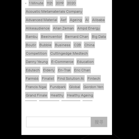
1 Minute
1121
2019
2020
Acoustic Metamaterials Company
Advanced Material
Aef
Ageing
Ai
Alibaba
Alikeaudience
Allan Zeman
Ampd Energy
Bambu
Beeinventor
Bernard Chan
Big Data
Boutir
Bubble
Business
C2B
China
Competition
Cuttingedge Medtech
Danny Yeung
E-Commerce
Education
Edutech
Elderly
En-Trak
Eric Chan
Farm66
Finalist
Find Solution Ai
Fintech
Francis Ngai
Fundpark
Global
Gordon Yen
Grand Finale
Healthy
Healthy Ageing
Hkcec
Hong Kong
Hongkong
Hsbc
Human Washer
Ideapop!
Inovo Robotics (Hk) Limited
Interview
Iot
搜寻
Ipharma Limited
Joe Kwan
Jumpstarter
Jumpstarter 2020
Jumpstarter 2021