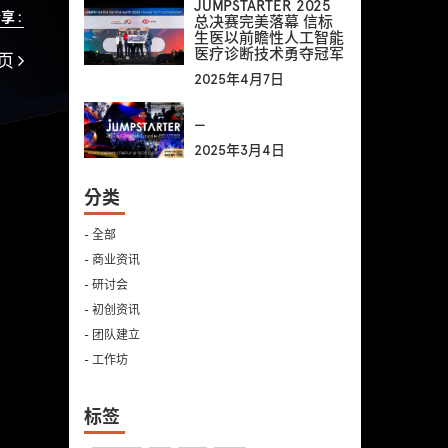
JUMPSTARTER 2025
享 :
总决赛完美落幕 信标
生医以前瞻性人工智能
医疗诊断技术勇夺冠军
页
2025年4月7日
—
2025年3月4日
分类
- 全部
- 商业资讯
- 研讨会
- 初创资讯
- 团队建立
- 工作坊
标签