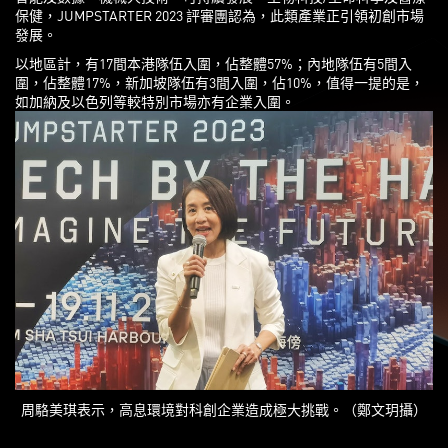
保健，JUMPSTARTER 2023 評審團認為，此類產業正引領初創市場
發展。
以地區計，有17間本港隊伍入圍，佔整體57%；內地隊伍有5間入
圍，佔整體17%，新加坡隊伍有3間入圍，佔10%，值得一提的是，
如加納及以色列等較特別市場亦有企業入圍。
周駱美琪表示，高息環境對科創企業造成極大挑戰。（鄭文玥攝）