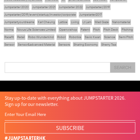
Jumpstarter 2020
Jumpstarter 2021
Jumpstarter 2022
Jumpstarter/2019
Jumpstarter/2019/event/startup/investor/corporate
Jumpstarter2017
Jumpstartyourdreams
Karl Cheung
Lattice
Living
Lt Lam
Mad Gaze
Nanomaterial
Norma
Novus Life Sciences Limited
Openvr.shop
Patent
Pitch
Pitch Deck
Pitching
Racefit
Retail
Robo Wunderkind
Robot
Robotics
Savio Kwan
Science
Semi Pitch
Sensor
Sensor&advanced Material
Sensors
Sharing Economy
Sherry Tsai
Sit & Shower
Skiills
Skills
Smart City
Social Commerce
Soft Wearable Robotics Limited
Start Up
Startup
Story
Student
Sustainability
Tech
SEARCH
Technology
Teddy Chan
Themills
Tin Shu Mak
Tips
Travel
Viewider
Vr
Wearables
Webinar
健康老齡化
傳感器
先進物料
全港最大規模創業比賽
創業盛典
嚴震銘
夢想本應翺翔
智慧城市
林亮
楊聖武
機械人技術
盛智文
總決賽
蔡曉慧
車品覺
關明生
關祖堯
陳子翔
陳智思
陳龍生
電子商務
魏華星
Stay up-to-date with everything about JUMPSTARTER 2026.
Sign up for our newsletter.
SUBSCRIBE
#JUMPSTARTERHK