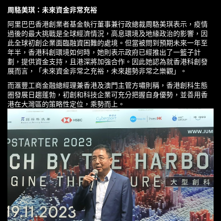
周駱美琪：未來資金非常充裕
阿里巴巴香港創業者基金執行董事兼行政總裁周駱美琪表示，疫情
過後的最大挑戰是全球經濟情況，高息環境及地緣政治的影響，因
此全球初創企業面臨融資困難的處境。但當被問到預期未來一年至
年半，香港科創環境如何時，她則表示政府已經推出了一籃子計
劃，提供資金支持，且港深將加強合作。因此她認為就香港科創發
展而言，「未來資金非常之充裕，未來趨勢非常之樂觀」。
而滙豐工商金融總經理兼香港及澳門主管方嘯則稱，香港創科生態
圈發展日趨蓬勃，初創和科技企業可充分把握自身優勢，並善用香
港在大灣區的策略性定位，乘勢而上。