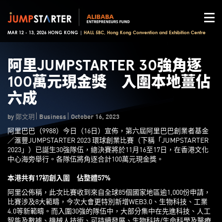
MAR 12 - 13, 2026 HONG KONG |
HALL 5BC, Hong Kong Convention and Exhibition Centre
阿里JUMPSTARTER 30強角逐
100萬元現金獎 入圍本地薑佔
六成
by 鄭文玥
Business
October 16, 2023
阿里巴巴（9988）今日（16日）宣佈，第六屆阿里巴巴創業者基金
／滙豐JUMPSTARTER 2023 環球創業比賽（下稱「JUMPSTARTER
2023」）已誕生30強隊伍，總決賽將於11月16至17日，在香港文化
中心海旁舉行。各隊伍將角逐合計100萬元現金獎。
本港共有17初創入圍 佔整體57%
阿里公佈稱，此次比賽收到來自全球85個國家地區逾1,000份申請，
比賽涉及8大範疇，今次大會更特別新增WEB3.0、生物科技、工業
4.0等新範疇。而入圍30強的隊伍中，大部分集中在先進科技、人工
智能及數據、機械人技術、可持續發展、生物科技/生命科學及醫療