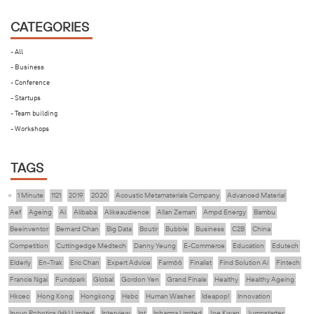
CATEGORIES
- All
- Business
- Conference
- Startups
- Team building
- Workshops
TAGS
1 Minute
1121
2019
2020
Acoustic Metamaterials Company
Advanced Material
Aef
Ageing
Ai
Alibaba
Alikeaudience
Allan Zeman
Ampd Energy
Bambu
Beeinventor
Bernard Chan
Big Data
Boutir
Bubble
Business
C2B
China
Competition
Cuttingedge Medtech
Danny Yeung
E-Commerce
Education
Edutech
Elderly
En-Trak
Eric Chan
Expert Advice
Farm66
Finalist
Find Solution Ai
Fintech
Francis Ngai
Fundpark
Global
Gordon Yen
Grand Finale
Healthy
Healthy Ageing
Hkcec
Hong Kong
Hongkong
Hsbc
Human Washer
Ideapop!
Innovation
Inovo Robotics (Hk) Limited
Interview
Iot
Ipharma Limited
Joe Kwan
Jumpstarter