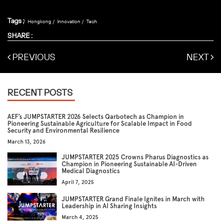
Tags :
Hongkong
Innovation
Tech
SHARE :
PREVIOUS
NEXT
RECENT POSTS
AEF’s JUMPSTARTER 2026 Selects Qarbotech as Champion in
Pioneering Sustainable Agriculture for Scalable Impact in Food
Security and Environmental Resilience
March 13, 2026
JUMPSTARTER 2025 Crowns Pharus Diagnostics as
Champion in Pioneering Sustainable AI-Driven
Medical Diagnostics
April 7, 2025
JUMPSTARTER Grand Finale Ignites in March with
Leadership in AI Sharing Insights
March 4, 2025