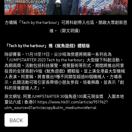
方嘯稱「Tech by the harbour」可將科創帶入社區，開啟大眾創新思
維。（鄭文玥攝）
「Tech by the harbour」推《魷魚遊戲》體驗版
除卻賽事，11月18至19日，尖沙咀海傍還將開展一系列名為
「JUMPSTARTER 2023 Tech by the harbour」大型線下科創活動，
為期兩周。活動包括科技展覽、視覺藝術等形式，期間將推出阿里
投資的全球首創VR版《魷魚遊戲》體驗版，並上演全港最大型機械
人表演。阿里稱，將會展出9種不同類型超過80個機械人。方嘯表
示，此類活動可吸引家長帶領小朋友參與，培養興趣，並表示「創
科的背後是搶人才」。
原文網址: 阿里JUMPSTARTER 30強角逐100萬元現金獎 入圍本地
薑佔六成 | 香港01 https://www.hk01.com/article/951962?
utm_source=01articlecopy&utm_medium=referral
BACK