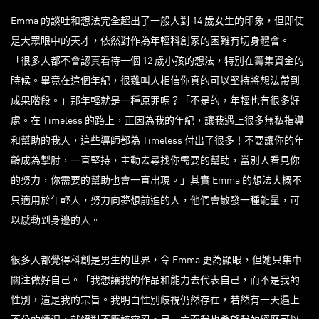
Emma 的談吐和想法完全超出了一般人對 14 歲女生的印象，但即使
是大眾眼中的天才，依然對作為年輕科創家的困難有切身體會。
「很多人都不會認真看待一個 12 歲小孩的想法，特別在籌集資金的
時候。畢竟在這個年紀，很難叫人相信你真的可以堅持將想法帶到
成果階段。」那年輕就是一種原罪嗎？「不是的，年輕也有很多好
處。在 Timeless 的路上，正因為我的年紀，讓我遇上很多無私指導
和幫助的我人，這些導師都為 Timeless 付出了很多！不要讓你的年
齡成為掣肘，一直堅持，主動去尋找你需要的幫助，當別人看見你
的努力，你需要的幫助也會一直出現。」其實 Emma 的想法大概不
只適用於年輕人，努力向夢想前進的人，他們會散發一種能量，可
以感動到身邊的人。
很多人都覺得科創是男生的世界，令 Emma 更為顯眼，但她只集中
關注做好自己。「我想讓我的作品和能力去代表自己，而不是我的
性別，這是我的宗旨。我明白性別歧視仍然存在，若然有一天遇上