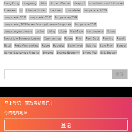
Hong Kong
Hongkong
Hsbc
Human Washer
Ideapop!
Inovo Robotics (Hk) Limited
Interview
Iot
Ipharma Limited
Joe Kwan
Jumpstarter
Jumpstarter 2020
Jumpstarter 2021
Jumpstarter 2022
Jumpstarter/2019
Jumpstarter/2019/event/startup/investor/corporate
Jumpstarter2017
Jumpstartyourdreams
Lattice
Living
Lt Lam
Mad Gaze
Nanomaterial
Norma
Novus Life Sciences Limited
Openvr.shop
Patent
Pitch
Pitch Deck
Pitching
Racefit
Retail
Robo Wunderkind
Robot
Robotics
Savio Kwan
Science
Semi Pitch
Sensor
Sensor&advanced Material
Sensors
Sharing Economy
Sherry Tsai
Sit & Shower
Skiills
Skills
Smart City
Social Commerce
Soft Wearable Robotics Limited
Start Up
Startup
Story
Student
Sustainability
Technology
Teddy Chan
Themills
Tips
搜寻
Travel
Viewider
Vr
Wearables
专家观点
健康老齡化
傳感器
先進物料
全港最大規模創業比賽
創業盛典
嚴震銘
夢想本應翺翔
张柏鸿
智慧城市
朱嘉盈
林亮
楊聖武
機械人技術
电子商务
盛智文
總決賽
线上视频
蔡晓慧
車品覺
關明生
關祖堯
陈龙生
陳子翔
陳智思
電子商務
魏華星
麦天枢
马上登记，获取最新资讯！
登记