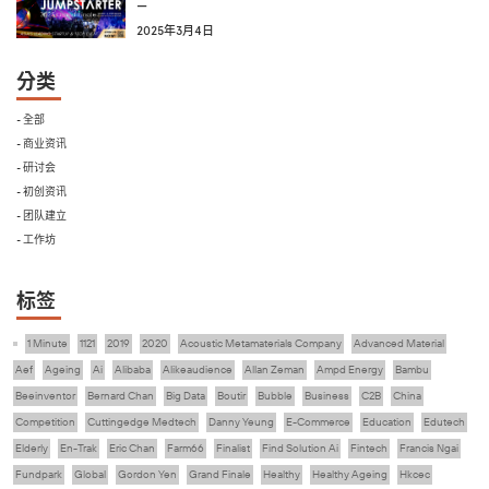
—
2025年3月4日
分类
- 全部
- 商业资讯
- 研讨会
- 初创资讯
- 团队建立
- 工作坊
标签
1 Minute
1121
2019
2020
Acoustic Metamaterials Company
Advanced Material
Aef
Ageing
Ai
Alibaba
Alikeaudience
Allan Zeman
Ampd Energy
Bambu
Beeinventor
Bernard Chan
Big Data
Boutir
Bubble
Business
C2B
China
Competition
Cuttingedge Medtech
Danny Yeung
E-Commerce
Education
Edutech
Elderly
En-Trak
Eric Chan
Farm66
Finalist
Find Solution Ai
Fintech
Francis Ngai
Fundpark
Global
Gordon Yen
Grand Finale
Healthy
Healthy Ageing
Hkcec