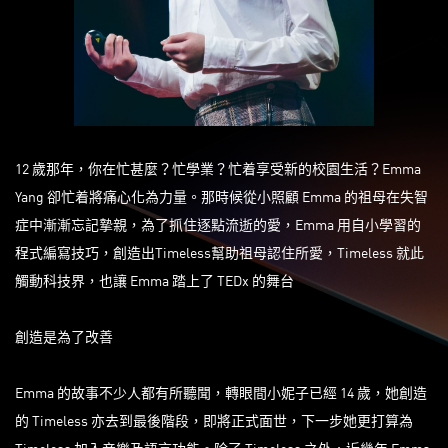
12 歲那年，你在忙甚麼？忙學業？忙着享受新的校園生活？Emma
Yang 卻忙着將痛心化為力量。那時候從小照顧 Emma 的祖母在失智
症中漸漸忘記摯親，為了抓住逐點流逝的愛，Emma 用自小學習的
程式編寫技巧，創造出Timeless幫助祖母認住所愛，Timeless 就此
觸動科技界，也讓 Emma 踏上了 TEDx 的舞台
創造是為了改善
Emma 的故事不少人都有所聽聞，轉眼間小妮子已經 14 歲，她創造
的 Timeless 亦去到最後階段，即將正式面世，下一步她更打算為