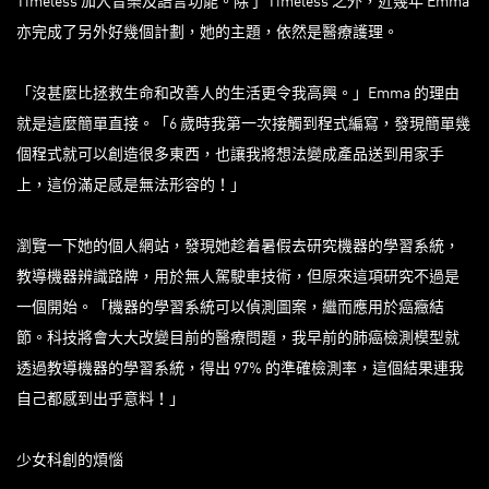
Timeless 加入音樂及語言功能。除了 Timeless 之外，近幾年 Emma
亦完成了另外好幾個計劃，她的主題，依然是醫療護理。
「沒甚麼比拯救生命和改善人的生活更令我高興。」Emma 的理由
就是這麼簡單直接。「6 歲時我第一次接觸到程式編寫，發現簡單幾
個程式就可以創造很多東西，也讓我將想法變成產品送到用家手
上，這份滿足感是無法形容的！」
瀏覽一下她的個人網站，發現她趁着暑假去研究機器的學習系統，
教導機器辨識路牌，用於無人駕駛車技術，但原來這項研究不過是
一個開始。「機器的學習系統可以偵測圖案，繼而應用於癌癥結
節。科技將會大大改變目前的醫療問題，我早前的肺癌檢測模型就
透過教導機器的學習系統，得出 97% 的準確檢測率，這個結果連我
自己都感到出乎意料！」
少女科創的煩惱