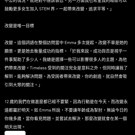
不公的情況，就絕對不應該容忍。另一方面我也希望我的經歷可以
鼓勵更多女生加入 STEM 界，一起帶來改變，追求平等。」
改變是唯一目標
改變。這個詞語在整個訪問當中 Emma 多次提起。改變不單是她的
願景，更是她去衡量成功的指標。「於我來說，成功與否是視乎一
件事幫助了多少人。我總是選擇一些可以影響很多人的主題，為他
們帶來改變。Timeless 受到的關注完全是意料之外，但同時讓我了
解到，能夠解決問題、為受困者帶來改變，你的創造，就自然會吸
引到大眾的關注。」
12 歲的我們在做甚麼都已經不要緊，因為行動是在今天，而改變永
遠都屬於明天。如 Emma 所說，不要讓年齡成為掣肘，無論今日的
你幾多歲，當你看見問題，並嘗試去解決，那麼改變就會在某一個
明天出現。