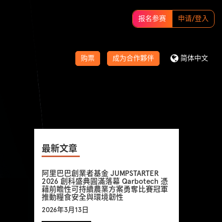
报名参赛
申请/登入
购票
成为合作夥伴
简体中文
最新文章
阿里巴巴創業者基金 JUMPSTARTER
2026 創科盛典圓滿落幕 Qarbotech 憑
藉前瞻性可持續農業方案勇奪比賽冠軍
推動糧食安全與環境韌性
2026年3月13日