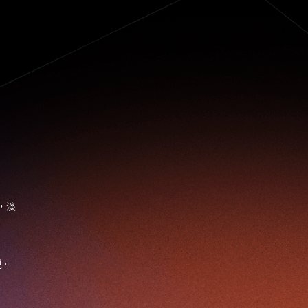
Jumpstarter 2022
Jumpstarter/2019
Jumpstarter/2019/event/startup/investor/corporate
Jumpstarter2017
Jumpstartyourdreams
Lattice
Living
Lt Lam
Mad Gaze
Nanomaterial
Norma
Novus Life Sciences Limited
Openvr.shop
Patent
Pitch
Pitch Deck
Pitching
Racefit
Retail
Robo Wunderkind
Robot
Robotics
Savio Kwan
Science
Semi Pitch
Sensor
Sensor&advanced Material
Sensors
Sharing Economy
Sherry Tsai
Sit & Shower
，淡
Skiills
Skills
Smart City
Social Commerce
Soft Wearable Robotics Limited
Start Up
Startup
Story
Student
Sustainability
说。
Technology
Teddy Chan
Themills
Tips
Travel
Viewider
Vr
Wearables
专家观点