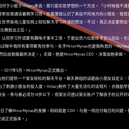
于小妮子Hillary来说，那只是实现梦想的一个方法。「小时候我不清
台湾参加普通话暑期学习班，在那里我认识了来自不同地方的小朋友，我觉
让世界各地儿童在网上轻松聊天学习外语的想法。不过，真正决定要把这
创业比赛胜出之后。」
能力，认同学习外语要有趣味才事半工倍，于是出资六位数给予女儿创业，也
的过程中我所有事项都有份参与，名字MinorMynas也是我构思的，Myna
由我做最终决定。」无错，她是MinorMynas CEO ，决策由她来做。
，2017年5月，MinorMynas正式推出。
儿童，为他们提供一个安全轻松的聊天平台。聊天群组的话题由小朋友自定义，
刺激小朋友的投入度，Hillary制作了大量生活化对话短片，亦鼓励学
安全，参与者必须为18岁以下，但家长可透过家长账户了解孩子的公开对
会每日了解MinorMynas的发展，妈妈就是 COO，与我一同应付每日的问题
变成正式版本。」