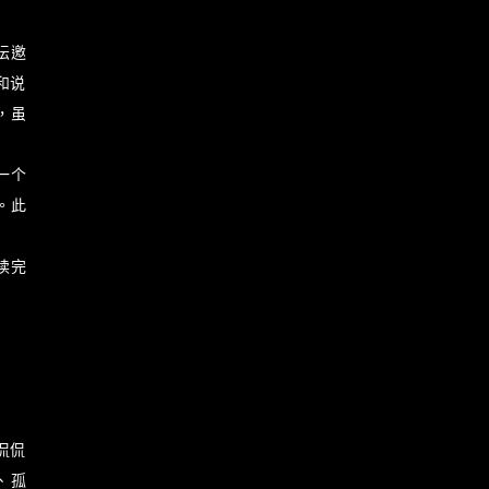
坛邀
和说
多，虽
一个
就。此
读完
侃侃
、孤