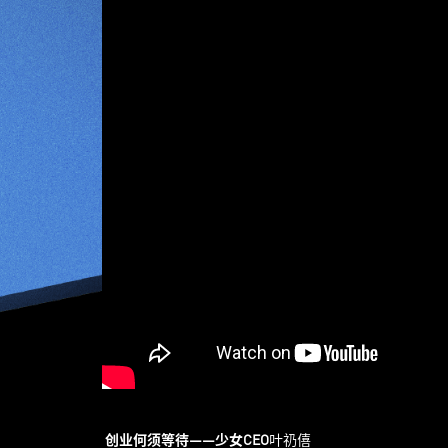
创业何须等待——少女CEO
叶礽僖