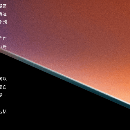
健康老齡化
傳感器
先進物料
楚甚
全港最大規模創業比賽
創業盛典
嚴震銘
得这
夢想本應翺翔
张柏鸿
智慧城市
朱嘉盈
个想
林亮
楊聖武
機械人技術
电子商务
盛智文
總決賽
线上视频
蔡晓慧
車品覺
關明生
当作
關祖堯
陈龙生
陳子翔
陳智思
電子商務
s八哥
魏華星
麦天枢
可以
童自
话，
，包括