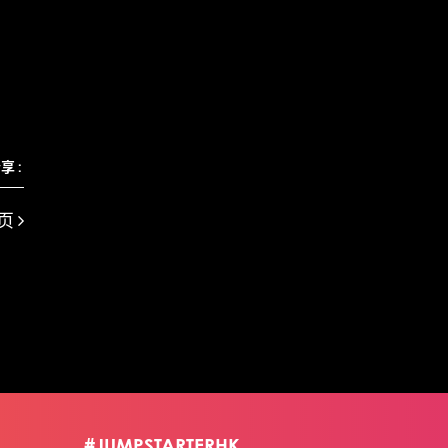
享 :
页
#JUMPSTARTERHK