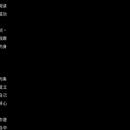
阅读
成功
时刻，
我跟
的身
的条
成立
自己
醉心
你是
当中