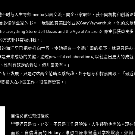
运，她不时与人生导师mentor见面交流、向企业家取经、获不同机构和创新论
创业家的书。「我很欣赏美国创业家Gary Vaynerchuk ，他的文章
ything Store: Jeff Bezos and the Age of Amazon》亦令我获益良
沟通的方式都非常吸引我。」
，但知识的海洋早已把她推向世界，令她拥有一个很广阔的视野，就算只是办
功的关键，透过powerful collaboration可以创造出更大的成
族、性别有既定的看法，但儿童没有。」
个专业发展，只是对这两个范畴深感兴趣，处于思考和探索阶段。「最近
的高薪厚职投入在小区工作，很值得赞赏。」
自信女孩也有过挫败
毕竟还只是13、14岁，不只是工作经验浅，人生经验也尚浅。现在
而谈、自信满满的 Hillary，谁想到原来曾遇到学校欺凌，郁闷