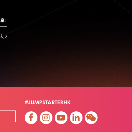
Jumpstarter 2022
Jumpstarter/2019
Jumpstarter/2019/event/startup/investor/corporate
享 :
Jumpstarter2017
Jumpstartyourdreams
Lattice
Living
Lt Lam
Mad Gaze
页
Nanomaterial
Norma
Novus Life Sciences Limited
Openvr.shop
Patent
Pitch
Pitch Deck
Pitching
Racefit
Retail
Robo Wunderkind
Robot
Robotics
Savio Kwan
Science
Semi Pitch
Sensor
Sensor&advanced Material
Sensors
Sharing Economy
Sherry Tsai
Sit & Shower
Skiills
Skills
Smart City
Social Commerce
Soft Wearable Robotics Limited
Start Up
#JUMPSTARTERHK
Startup
Story
Student
Sustainability
Technology
Teddy Chan
Themills
Tips
Travel
Viewider
Vr
Wearables
专家观点