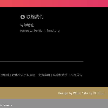
健康老齡化
傳感器
先進物料
全港最大規模創業比賽
創業盛典
嚴震銘
夢想本應翺翔
张柏鸿
智慧城市
朱嘉盈
联络我们
林亮
楊聖武
機械人技術
电子商务
盛智文
电邮地址
總決賽
线上视频
蔡晓慧
車品覺
關明生
jumpstarter@ent-fund.org
關祖堯
陈龙生
陳子翔
陳智思
電子商務
魏華星
麦天枢
款及细则
收集个人资料声明
免责声明
私隐权政策
招标公告
Design by WoD
|
Site by CHICLE
kies。