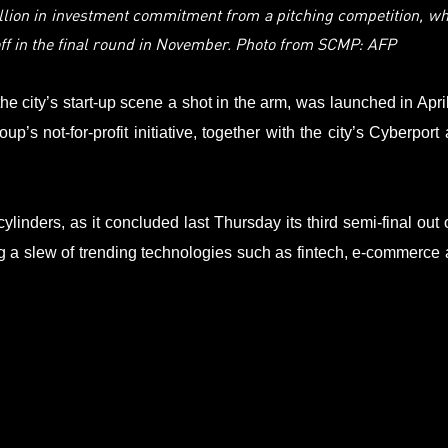
llion in investment commitment from a pitching competition, w
 off in the final round in November. Photo from SCMP: AFP
he city’s start-up scene a shot in the arm, was launched in Apri
s not-for-profit initiative, together with the city’s Cyberport
cylinders, as it concluded last Thursday its third semi-final out 
ing a slew of trending technologies such as
fintech
, e-commerce 