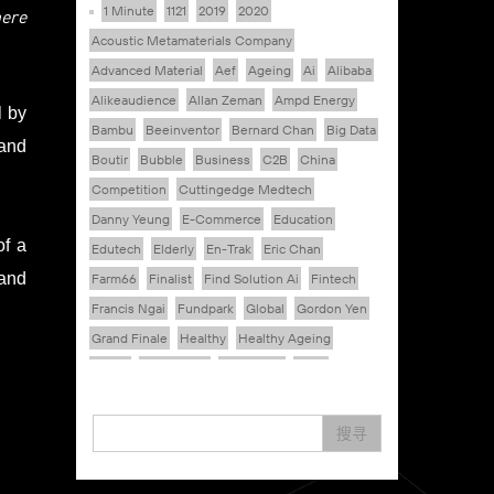
here
1 Minute
1121
2019
2020
Acoustic Metamaterials Company
Advanced Material
Aef
Ageing
Ai
Alibaba
Alikeaudience
Allan Zeman
Ampd Energy
l by
Bambu
Beeinventor
Bernard Chan
Big Data
 and
Boutir
Bubble
Business
C2B
China
Competition
Cuttingedge Medtech
Danny Yeung
E-Commerce
Education
of a
Edutech
Elderly
En-Trak
Eric Chan
and
Farm66
Finalist
Find Solution Ai
Fintech
Francis Ngai
Fundpark
Global
Gordon Yen
Grand Finale
Healthy
Healthy Ageing
Hkcec
Hong Kong
Hongkong
Hsbc
Human Washer
Ideapop!
Inovo Robotics (Hk) Limited
Interview
Iot
搜寻
Ipharma Limited
Joe Kwan
Jumpstarter
Jumpstarter 2020
Jumpstarter 2021