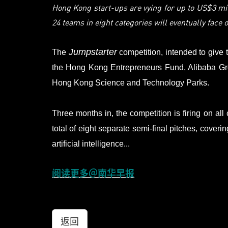
Hong Kong start-ups are vying for up to US$3 mi
24 teams in eight categories will eventually face
Jumpstarter
The
competition, intended to give t
the Hong Kong Entrepreneurs Fund, Alibaba Group’
Hong Kong Science and Technology Parks.
Three months in, the competition is firing on all 
total of eight separate semi-final pitches, cover
artificial intelligence...
阅读更多＠南华早报
返回