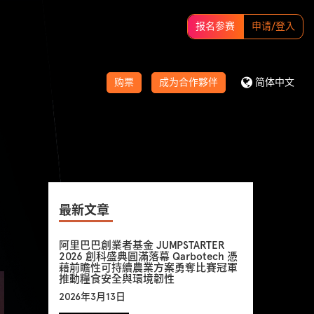
报名参赛
申请/登入
购票
成为合作夥伴
简体中文
最新文章
阿里巴巴創業者基金 JUMPSTARTER
2026 創科盛典圓滿落幕 Qarbotech 憑
藉前瞻性可持續農業方案勇奪比賽冠軍
推動糧食安全與環境韌性
2026年3月13日