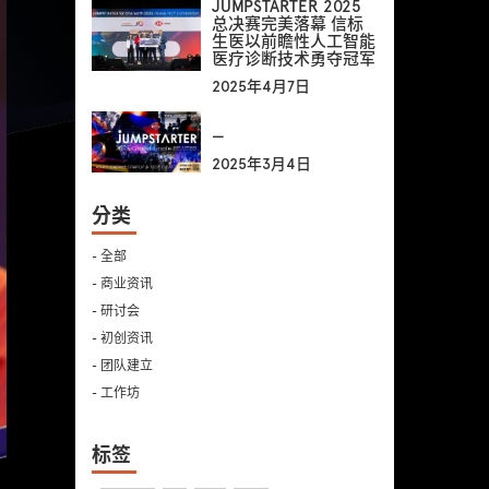
JUMPSTARTER 2025
总决赛完美落幕 信标
生医以前瞻性人工智能
医疗诊断技术勇夺冠军
2025年4月7日
—
2025年3月4日
分类
- 全部
- 商业资讯
- 研讨会
- 初创资讯
- 团队建立
- 工作坊
标签