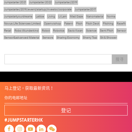
Jumpstarter 2021
Jumpstarter 2022
Jumpstarter/2019
Jumpstarter/2019/event/startup/investor/corporate
Jumpstarter2017
Jumpstartyourdreams
Lattice
Living
Lt Lam
Mad Gaze
Nanomaterial
Norma
Novus Life Sciences Limited
Openvr.shop
Patent
Pitch
Pitch Deck
Pitching
Racefit
Retail
Robo Wunderkind
Robot
Robotics
Savio Kwan
Science
Semi Pitch
Sensor
Sensor&advanced Material
Sensors
Sharing Economy
Sherry Tsai
Sit & Shower
Skiills
Skills
Smart City
Social Commerce
Soft Wearable Robotics Limited
Start Up
Startup
Story
Student
Sustainability
Technology
Teddy Chan
Themills
Tips
搜寻
Travel
Viewider
Vr
Wearables
专家观点
健康老齡化
傳感器
先進物料
全港最大規模創業比賽
創業盛典
嚴震銘
夢想本應翺翔
张柏鸿
智慧城市
朱嘉盈
林亮
楊聖武
機械人技術
电子商务
盛智文
總決賽
线上视频
蔡晓慧
車品覺
關明生
關祖堯
陈龙生
陳子翔
陳智思
電子商務
魏華星
麦天枢
马上登记，获取最新资讯！
登记
#JUMPSTARTERHK