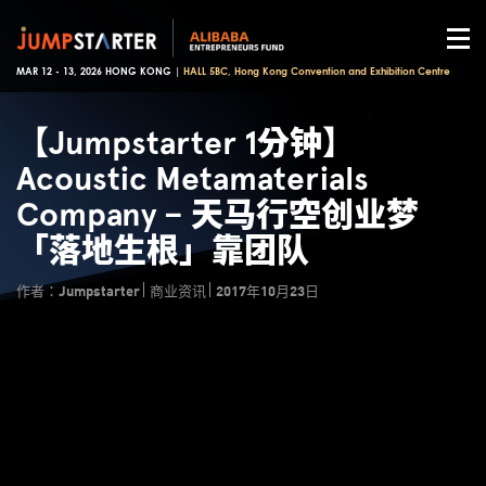
MAR 12 - 13, 2026 HONG KONG |
HALL 5BC, Hong Kong Convention and Exhibition Centre
【Jumpstarter 1分钟】
Acoustic Metamaterials
Company – 天马行空创业梦
「落地生根」靠团队
作者：Jumpstarter
商业资讯
2017年10月23日