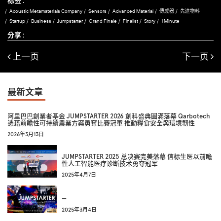
标签 :
Acoustic Metamaterials Company
Sensors
Advanced Material
傳感器
先進物料
Startup
Business
Jumpstarter
Grand Finale
Finalist
Story
1 Minute
分享 :
上一页
下一页
最新文章
阿里巴巴創業者基金 JUMPSTARTER 2026 創科盛典圓滿落幕 Qarbotech
憑藉前瞻性可持續農業方案勇奪比賽冠軍 推動糧食安全與環境韌性
2026年3月13日
JUMPSTARTER 2025 总决赛完美落幕 信标生医以前瞻
性人工智能医疗诊断技术勇夺冠军
2025年4月7日
—
2025年3月4日