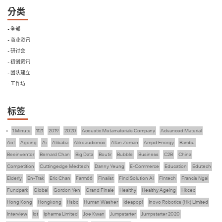
分类
- 全部
- 商业资讯
- 研讨会
- 初创资讯
- 团队建立
- 工作坊
标签
1 Minute
1121
2019
2020
Acoustic Metamaterials Company
Advanced Material
Aef
Ageing
Ai
Alibaba
Alikeaudience
Allan Zeman
Ampd Energy
Bambu
Beeinventor
Bernard Chan
Big Data
Boutir
Bubble
Business
C2B
China
Competition
Cuttingedge Medtech
Danny Yeung
E-Commerce
Education
Edutech
Elderly
En-Trak
Eric Chan
Farm66
Finalist
Find Solution Ai
Fintech
Francis Ngai
Fundpark
Global
Gordon Yen
Grand Finale
Healthy
Healthy Ageing
Hkcec
Hong Kong
Hongkong
Hsbc
Human Washer
Ideapop!
Inovo Robotics (Hk) Limited
Interview
Iot
Ipharma Limited
Joe Kwan
Jumpstarter
Jumpstarter 2020