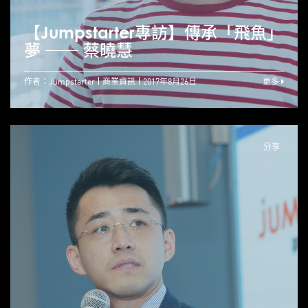
【Jumpstarter專訪】傳承「飛魚」
夢 ── 蔡曉慧
作者：Jumpstarter
商業資訊
2017年8月26日
更多
分享