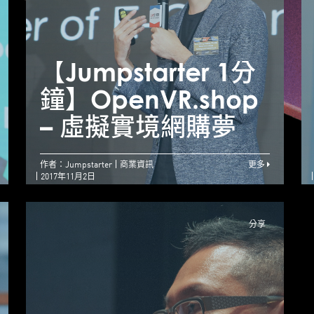
【Jumpstarter 1分
【Jumpstarter 1分
【
鐘】Boutir – 由零起
鐘】OpenVR.shop
步 挑戰100分創業路
– 虛擬實境網購夢
作者：Jumpstarter
商業資訊
更多
2017年11月2日
分享