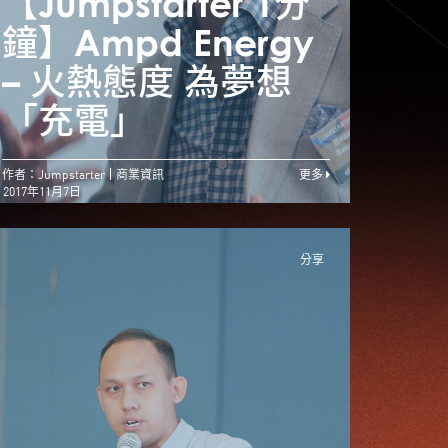
Jumpstarter 1分
【Jumpstarter 1分
【Ju
】En-trak – 開拓
鐘】Ampd Energy
鐘】A
創業夢 產品需獲市
– 火熱態度 為夢想
– 
場肯定
「充電」
「充
作者：Jumpstarter
商業資訊
更多
2017年11月7日
分享