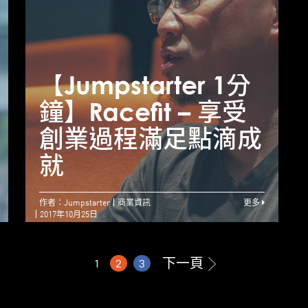
【Jumpstarter 1分
【Jumpstarter 1分
【
鐘】unspun – 不甘
鐘】Racefit – 享受
鐘
才華被埋 度身打造
創業過程滿足點滴成
創業夢
就
作者：Jumpstarter
商業資訊
更多
2017年10月25日
下一頁
1
2
3