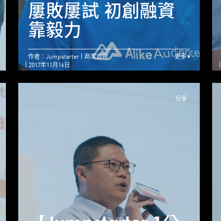
MedTech – 產品獨
屢敗屢試 初創融資
特 初創佔盡先機
靠毅力
作者：Jumpstarter
商業資訊
更多
2017年11月16日
分享