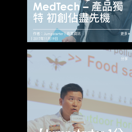
MedTech – 產品獨
特 初創佔盡先機
作者：Jumpstarter
商業資訊
更多
2017年11月19日
分享