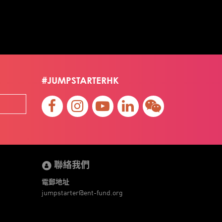
#JUMPSTARTERHK
聯絡我們
電郵地址
jumpstarter@ent-fund.org