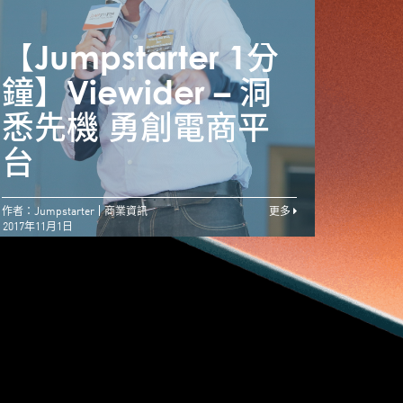
【Jumpstarter 1分
【Ju
Jumpstarter 1分
鐘】Viewider – 洞
鐘】V
鐘】OpenVR.shop
悉先機 勇創電商平
悉先
– 虛擬實境網購夢
台
台
作者：Jumpstarter
商業資訊
更多
2017年11月1日