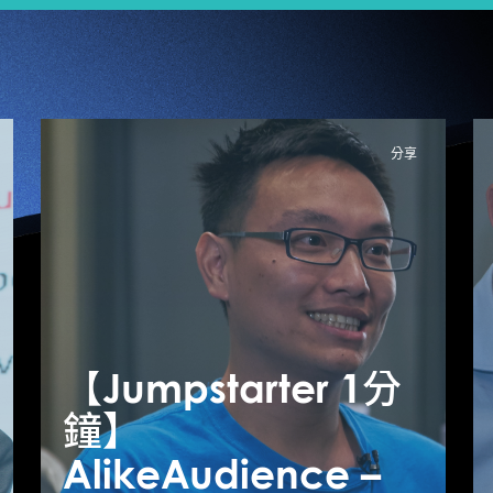
分享
【Jumpstarter 1分
【
【Jumpstarter 1分
鐘】
鐘】CuttingEdge
AlikeAudience –
A