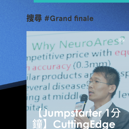
搜尋 #Grand finale
分享
【Jumpstarter 1分
鐘】CuttingEdge