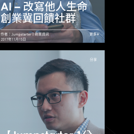
屢敗屢試 初創融資
AI – 改寫他人生命
AI
靠毅力
創業冀回饋社群
創業
作者：Jumpstarter
商業資訊
更多
2017年11月15日
分享