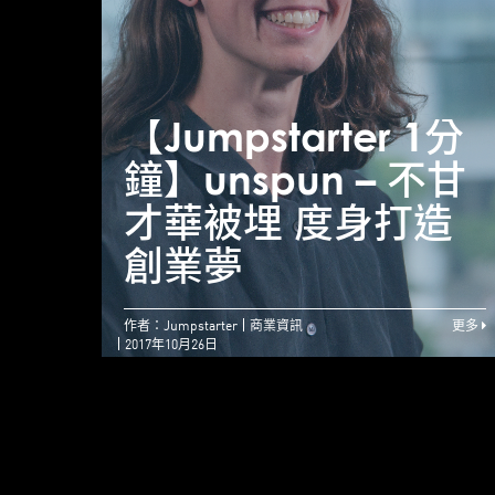
【Jumpstarter 1分
鐘】unspun – 不甘
才華被埋 度身打造
創業夢
作者：Jumpstarter
商業資訊
更多
2017年10月26日