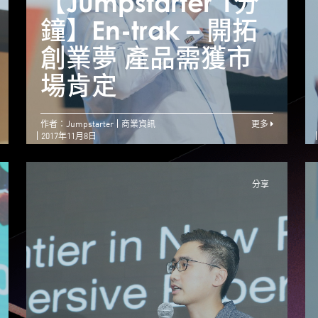
【Jumpstarter 1分
【Jumpstarter 1分
【
鐘】Farm66 – 征服
鐘】En-trak – 開拓
鐘
技術難題 栽種創業
創業夢 產品需獲市
精神
場肯定
作者：Jumpstarter
商業資訊
更多
2017年11月8日
分享