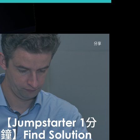
分享
Jumpstarter 1分
鐘】
【Jumpstarter 1分
【Ju
likeAudience –
鐘】Find Solution
鐘】Fi